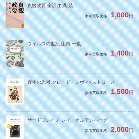
貞観政要 全訳注 呉 兢
1,000
円
参考買取価格
ウイルスの世紀 山内 一也
1,400
円
参考買取価格
野生の思考 クロード・レヴィ=ストロース
1,500
円
参考買取価格
サードプレイス レイ・オルデンバーグ
2,000
円
参考買取価格