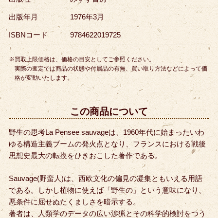
出版年月
1976年3月
ISBNコード
9784622019725
※買取上限価格は、価格の目安としてご参照ください。
実際の査定では商品の状態や付属品の有無、買い取り方法などによって価
格が変動いたします。
この商品について
野生の思考La Pensee sauvageは、1960年代に始まったいわ
ゆる構造主義ブームの
発火点となり、フランスにおける戦後
思想史最大の転換をひきおこした著作である。
Sauvage(野蛮人)は、西欧文化の偏見の凝集ともいえる用語
である。しかし
植物に使えば「野生の」という意味になり、
悪条件に屈せぬたくましさを暗示する。
著者は、人類学のデータの広い渉猟とその科学的検討をつう