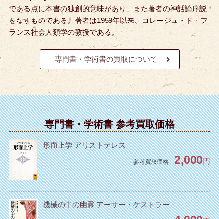
である点に本書の独創的意味があり、また著者の神話論序説
をなすものである。
著者は1959年以来、コレージュ・ド・フ
ランス社会人類学の教授である。
専門書・学術書の買取について
専門書・学術書 参考買取価格
形而上学 アリストテレス
2,000
円
参考買取価格
機械の中の幽霊 アーサー・ケストラー