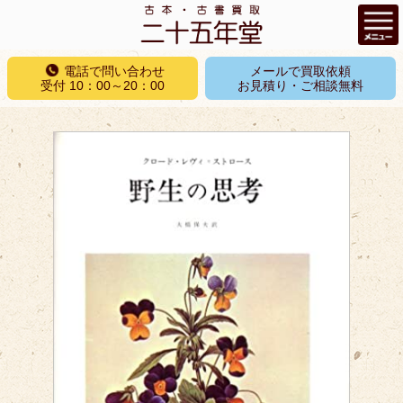
コ
電話で問い合わせ
メールで買取依頼
ン
受付 10：00～20：00
お見積り・ご相談無料
テ
ン
ツ
へ
ス
キ
ッ
プ