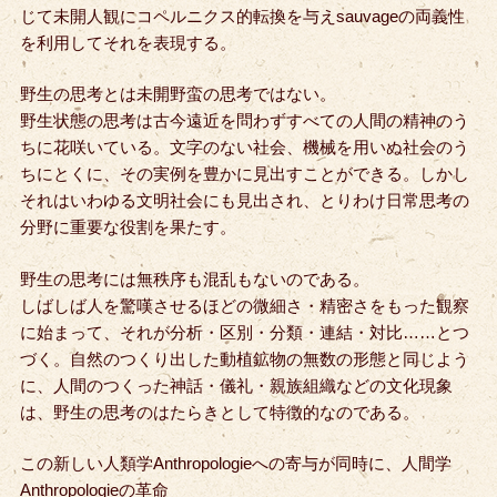
じて未開人観にコペルニクス
的転換を与えsauvageの両義性
を利用してそれを表現する。
野生の思考とは未開野蛮の思考ではない。
野生状態の思考は古今遠近を問わずすべての人間の精神のう
ちに花咲いている。
文字のない社会、機械を用いぬ社会のう
ちにとくに、その実例を豊かに見出すことができる。
しかし
それはいわゆる文明社会にも見出され、とりわけ日常思考の
分野に重要な役割を果たす。
野生の思考には無秩序も混乱もないのである。
しばしば人を驚嘆させるほどの微細さ・精密さをもった観察
に始まって、それが分析・区別・分類・
連結・対比……とつ
づく。自然のつくり出した動植鉱物の無数の形態と同じよう
に、
人間のつくった神話・儀礼・親族組織などの文化現象
は、野生の思考のはたらきとして特徴的なのである。
この新しい人類学Anthropologieへの寄与が同時に、人間学
Anthropologieの革命