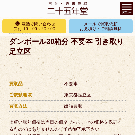
コ
電話で問い合わせ
メールで買取依頼
ン
受付 10：00～20：00
お見積り・ご相談無料
投
2022年6月14日
テ
稿
ダンボール30箱分 不要本 引き取り
ン
日:
ツ
足立区
へ
ス
キ
ッ
買取品
不要本
プ
ご依頼地域
東京都足立区
買取方法
出張買取
※買い取り価格は当日の価格であり、その価格を保証す
るものではありませんので予め御了承下さい。