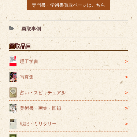
専門書・学術書買取ページはこちら
カ
買取事例
テ
ゴ
買取品目
リ
ー
理工学書
写真集
占い・スピリチュアル
美術書・画集・図録
戦記・ミリタリー