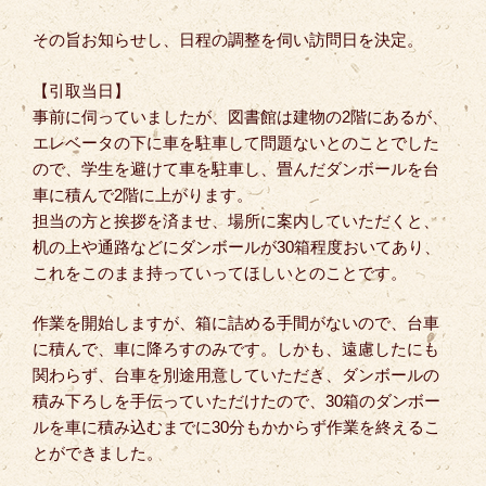
その旨お知らせし、日程の調整を伺い訪問日を決定。
【引取当日】
事前に伺っていましたが、図書館は建物の2階にあるが、
エレベータの下に車を駐車して問題ないとのことでした
ので、学生を避けて車を駐車し、畳んだダンボールを台
車に積んで2階に上がります。
担当の方と挨拶を済ませ、場所に案内していただくと、
机の上や通路などにダンボールが30箱程度おいてあり、
これをこのまま持っていってほしいとのことです。
作業を開始しますが、箱に詰める手間がないので、台車
に積んで、車に降ろすのみです。しかも、遠慮したにも
関わらず、台車を別途用意していただき、ダンボールの
積み下ろしを手伝っていただけたので、30箱のダンボー
ルを車に積み込むまでに30分もかからず作業を終えるこ
とができました。