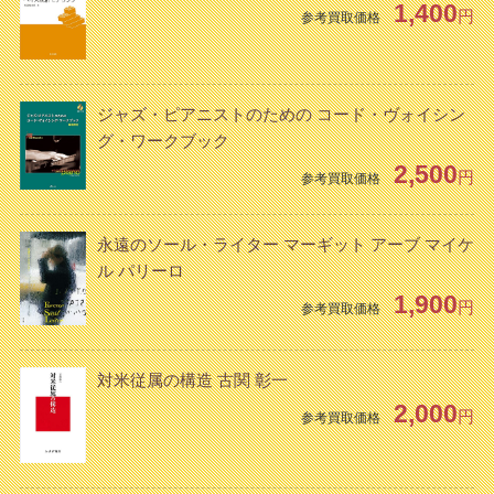
1,400
円
参考買取価格
ジャズ・ピアニストのための コード・ヴォイシン
グ・ワークブック
2,500
円
参考買取価格
永遠のソール・ライター マーギット アーブ マイケ
ル パリーロ
1,900
円
参考買取価格
対米従属の構造 古関 彰一
2,000
円
参考買取価格