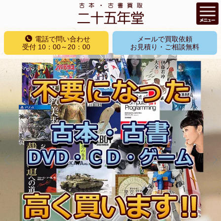
コ
電話で問い合わせ
メールで買取依頼
ン
受付 10：00～20：00
お見積り・ご相談無料
テ
ン
ツ
へ
ス
キ
ッ
プ