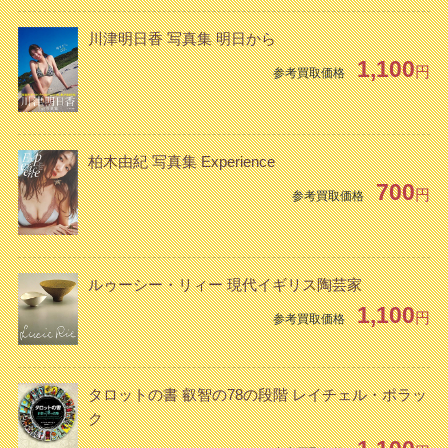
川津明日香 写真集 明日から
1,100
円
参考買取価格
柏木由紀 写真集 Experience
700
円
参考買取価格
ルゥーシー・リィー 現代イギリス陶芸家
1,100
円
参考買取価格
タロットの書 叡智の78の段階 レイチェル・ポラッ
ク