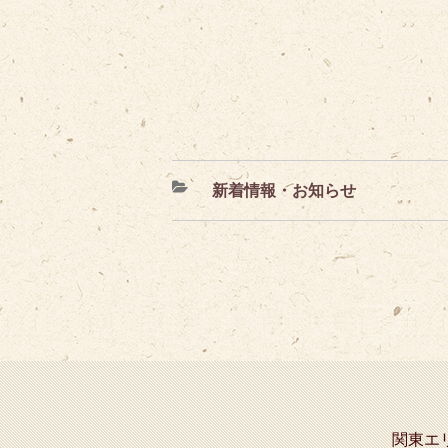
カ
新着情報・お知らせ
テ
ゴ
リ
ー
関東エ