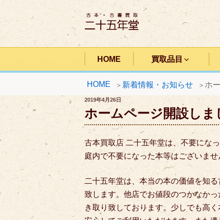
コ
ン
テ
ン
二十五年堂
ツ
HOME
買取品目
へ
HOME
新着情報・お知らせ
ホ
ス
キ
投
2019年4月26日
稿
ホームページ開設しま
ッ
日:
プ
古本買取店 二十五年堂は、不要になっ
庭内で不要になった本等はございませ
二十五年堂は、本当の本の価値を知る
致します。他店でお値段のつかなかっ
き取り致しております。少しでも高く