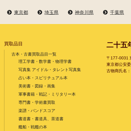
東京都
埼玉県
神奈川県
千葉県
二十五
買取品目
古本・古書買取品目一覧
〒177-003
理工学書・数学書・物理学書
東京都公安委員会
写真集 アイドル・タレント写真集
古物商氏名：
占い本・スピリチュアル本
美術書・図録・画集
軍事書籍・戦記・ミリタリー本
専門書・学術書買取
楽譜・バンドスコア
書道書・書道具、茶道書
艦船・戦艦の本