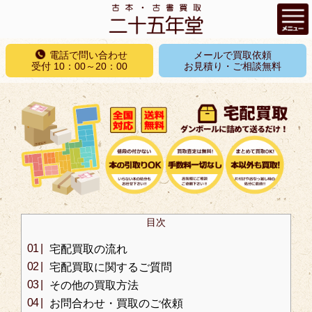
コ
電話で問い合わせ
メールで買取依頼
ン
受付 10：00～20：00
お見積り・ご相談無料
テ
ン
ツ
へ
ス
キ
ッ
プ
目次
宅配買取の流れ
宅配買取に関するご質問
その他の買取方法
お問合わせ・買取のご依頼