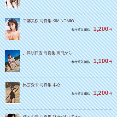
工藤美桜 写真集 KIMINOMIO
1,200
円
参考買取価格
川津明日香 写真集 明日から
1,100
円
参考買取価格
比嘉愛未 写真集 本心
1,200
円
参考買取価格
藤木由貴 写真集 啓迪~けいてき~