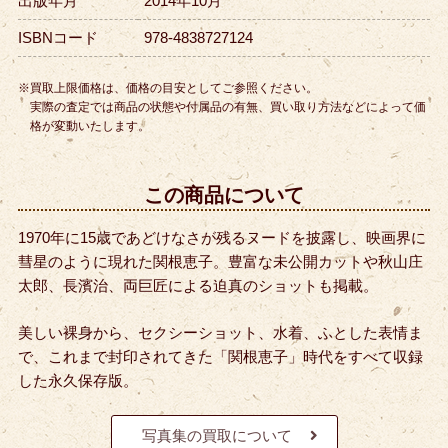
出版年月
2014年10月
ISBNコード
978-4838727124
※買取上限価格は、価格の目安としてご参照ください。
実際の査定では商品の状態や付属品の有無、買い取り方法などによって価
格が変動いたします。
この商品について
1970年に15歳であどけなさが残るヌードを披露し、映画界に
彗星のように現れた関根恵子。豊富な未公開カットや秋山庄
太郎、長濱治、両巨匠による迫真のショットも掲載。
美しい裸身から、セクシーショット、水着、ふとした表情ま
で、これまで封印されてきた「関根恵子」時代をすべて収録
した永久保存版。
写真集の買取について