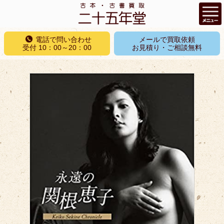
コ
電話で問い合わせ
メールで買取依頼
ン
受付 10：00～20：00
お見積り・ご相談無料
テ
ン
ツ
へ
ス
キ
ッ
プ