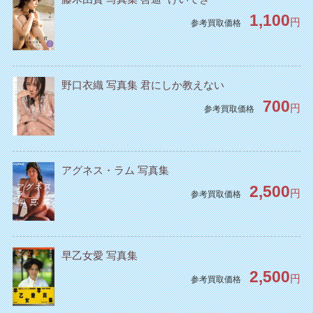
1,100
円
参考買取価格
野口衣織 写真集 君にしか教えない
700
円
参考買取価格
アグネス・ラム 写真集
2,500
円
参考買取価格
早乙女愛 写真集
2,500
円
参考買取価格