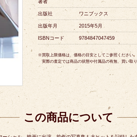
著者
出版社
ワニブックス
出版年月
2015年5月
ISBNコード
9784847047459
※買取上限価格は、価格の目安としてご参照ください
実際の査定では商品の状態や付属品の有無、買い取
この商品について
マーシャル、映画に出演。
前作の写真集も大ヒットを記録した