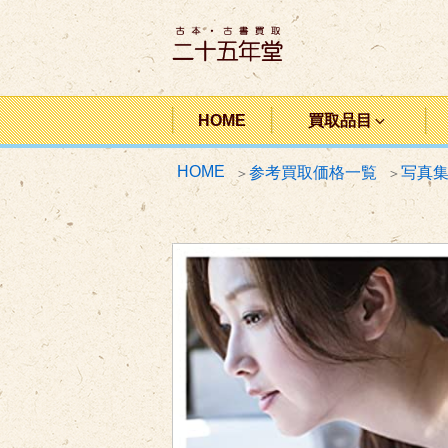
コ
ン
テ
ン
二十五年堂
ツ
HOME
買取品目
へ
HOME
参考買取価格一覧
写真
ス
キ
ッ
プ