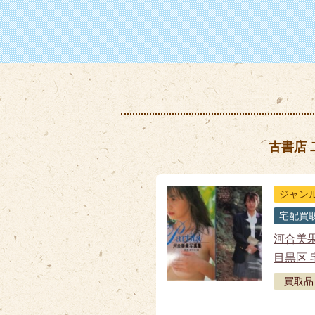
古書店
ジャン
宅配買
河合美
目黒区 
買取品