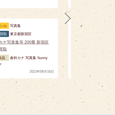
ンル
写真集
買取
東京都新宿区
カナ写真集等 200冊 新宿区
高
買取
東
取品
倉科カナ 写真集 Sunny
r
2022年08月16日