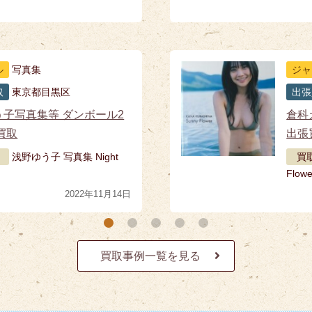
ル
写真集
ジャ
取
東京都目黒区
出張
う子写真集等 ダンボール2
倉科
買取
出張
浅野ゆう子 写真集 Night
買
Flowe
2022年11月14日
買取事例一覧を見る