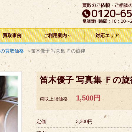
買取事例
ご利用案内
対応エリア
集の買取価格
笛木優子 写真集 Ｆの旋律
笛木優子 写真集 Ｆの旋
1,500円
買取上限価格
定価
3,300円