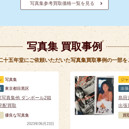
写真集参考買取価格一覧を見る
写真集 買取事例
 二十五年堂にご依頼いただいた写真集買取事例の一部を
ル
写真集
ジャ
取
東京都目黒区
出張
果写真集他 ダンボール2箱
島田
宅配買取
出張
優良な写真集
買
2023年06月23日