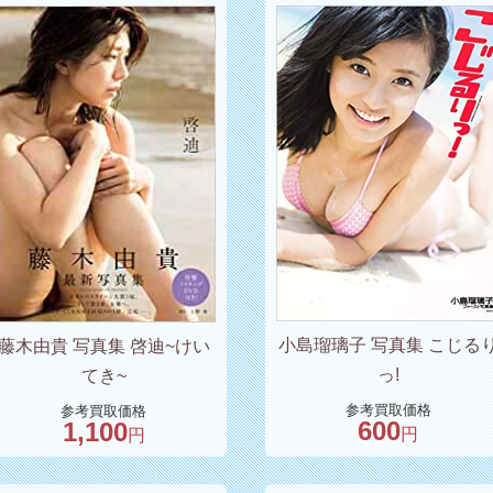
小島瑠璃子 写真集 こじる
藤木由貴 写真集 啓迪~けい
っ!
てき~
参考買取価格
参考買取価格
600
1,100
円
円