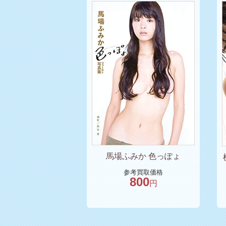
馬場ふみか 色っぽょ
参考買取価格
800
円