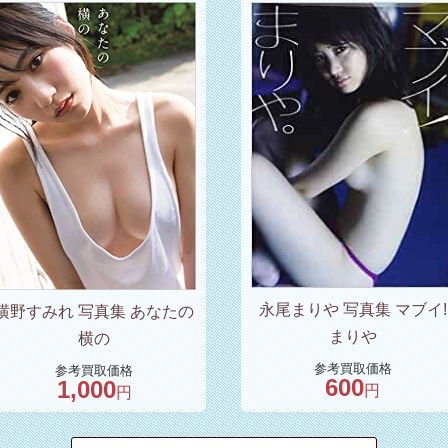
永尾まりや 写真集 マブイ!
横野すみれ 写真集 あなたの
まりや
横の
参考買取価格
参考買取価格
600
1,000
円
円