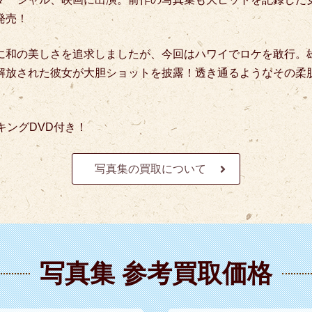
発売！
に和の美しさを追求しましたが、今回はハワイでロケを敢行。
解放された彼女が大胆ショットを披露！
透き通るようなその柔
。
キングDVD付き！
写真集の買取について
写真集 参考買取価格