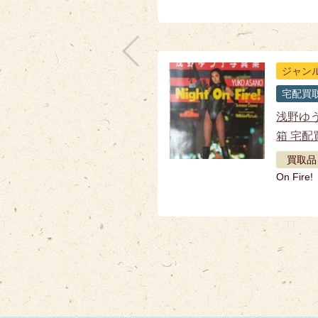
ジャン
宅配買
浅野ゆ
箱 宅配
買取品
On Fire!