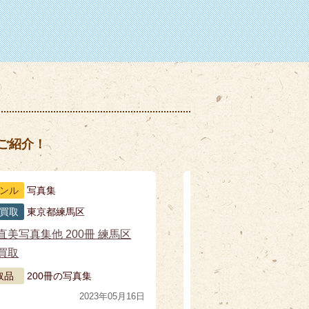
ご紹介！
ンル
写真集
買取
東京都練馬区
直美写真集他 200冊 練馬区
美
買取
区
取品
200冊の写真集
2023年05月16日