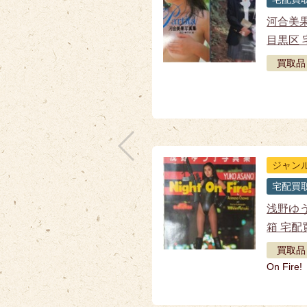
河合美
目黒区 
買取品
ジャン
宅配買
浅野ゆ
箱 宅配
買取品
On Fire!