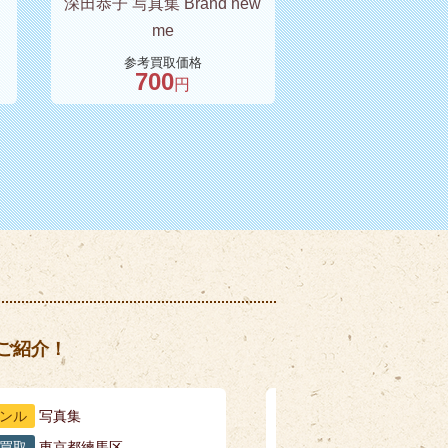
深田恭子 写真集 Brand new
me
参考買取価格
700
円
ご紹介！
ンル
写真集
買取
東京都練馬区