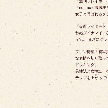
『週刊プレイボー
『non-no』専
女子と呼ばれるグ
『仮面ライダード
わぬダイナマイト
ィ”は、まさにグ
ファン待望の初写
な表情を切り取っ
ドッキング。
男性誌と女性誌、
テップを上がって