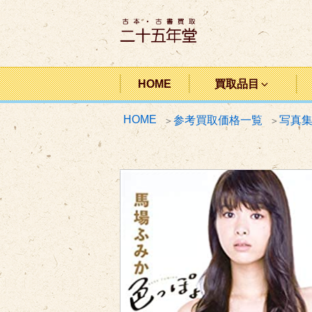
コ
ン
テ
ン
二十五年堂
ツ
HOME
買取品目
へ
HOME
参考買取価格一覧
写真
ス
キ
ッ
プ