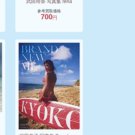
武田玲奈 写真集 rena
い
参考買取価格
700
円