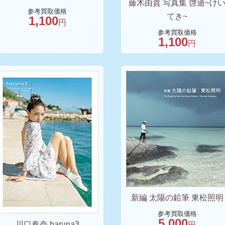
藤木由貴 写真集 啓迪~け
参考買取価格
てき~
1,100
円
参考買取価格
1,100
円
新編 太陽の鉛筆 東松照明
参考買取価格
5,000
川口春奈 haruna3
円