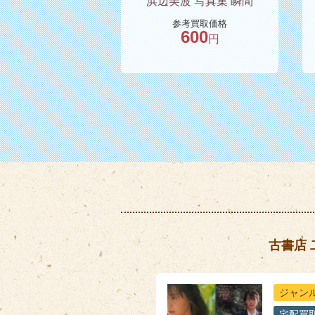
浜辺美波 写真集 瞬間
参考買取価格
600
円
古書店
ジャン
宅配買