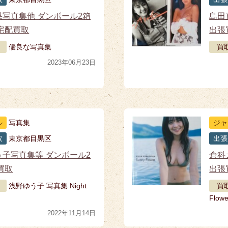
果写真集他 ダンボール2箱
島田
宅配買取
出張
優良な写真集
買
2023年06月23日
ル
写真集
ジャ
取
東京都目黒区
出張
う子写真集等 ダンボール2
倉科
買取
出張
浅野ゆう子 写真集 Night
買
Flowe
2022年11月14日