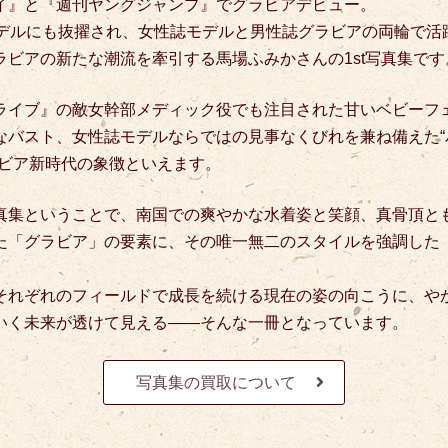
イ』と『週刊ヤングジャンプ』でグラビアデビュー。
属モデルにも抜擢され、女性誌モデルと男性誌グラビアの両輪で活
ラビアの新たな潮流を牽引する馬場ふみかさんの1st写真集です
ライブ』の敵女幹部メディック役でも注目された甘いベビーフ
なバスト、女性誌モデルならではの見事なくびれを兼ね備えた“
ラビア新時代の象徴といえます。
真集ということで、南国での爽やかな水着姿と笑顔、真骨頂と
た「グラビア」の要素に、その唯一無二のスタイルを強調した
それぞれのフィールドで成長を続ける現在の姿の向こうに、や
いく未来が透けて見える――そんな一冊となっています。
写真集の買取について