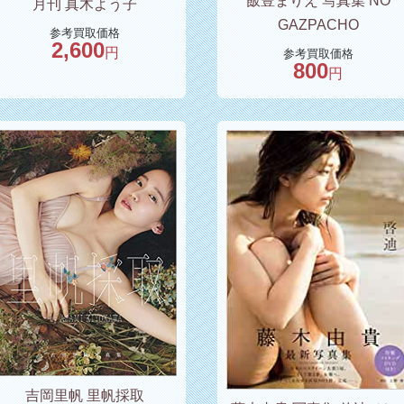
飯豊まりえ 写真集 NO
月刊 真木よう子
GAZPACHO
参考買取価格
2,600
円
参考買取価格
800
円
吉岡里帆 里帆採取