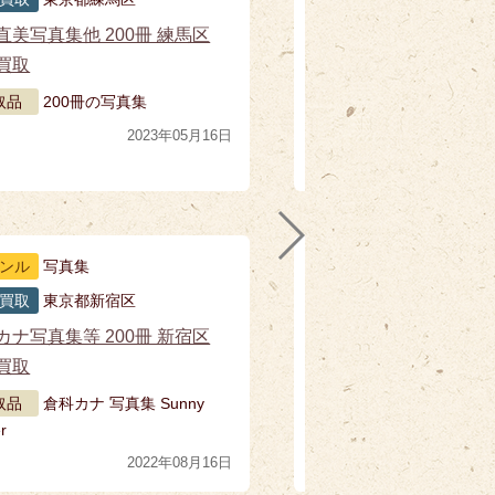
直美写真集他 200冊 練馬区
美
買取
区
取品
200冊の写真集
2023年05月16日
ンル
写真集
買取
東京都新宿区
カナ写真集等 200冊 新宿区
高
買取
東
取品
倉科カナ 写真集 Sunny
r
2022年08月16日