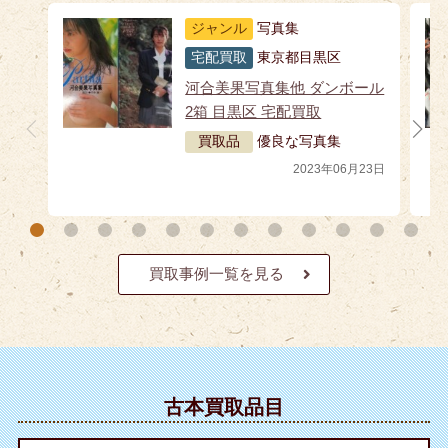
ジャンル
写真集
宅配買取
東京都目黒区
河合美果写真集他 ダンボール
2箱 目黒区 宅配買取
買取品
優良な写真集
2023年06月23日
買取事例一覧を見る
古本買取品目