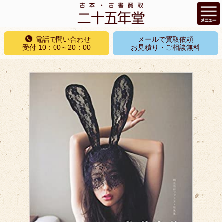
コ
電話で問い合わせ
メールで買取依頼
ン
受付 10：00～20：00
お見積り・ご相談無料
テ
ン
ツ
へ
ス
キ
ッ
プ