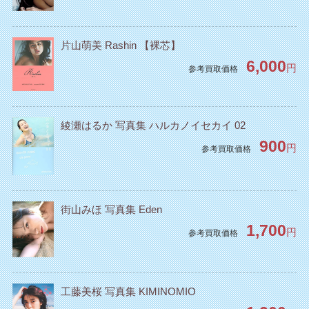
片山萌美 Rashin 【裸芯】
6,000
円
参考買取価格
綾瀬はるか 写真集 ハルカノイセカイ 02
900
円
参考買取価格
街山みほ 写真集 Eden
1,700
円
参考買取価格
工藤美桜 写真集 KIMINOMIO