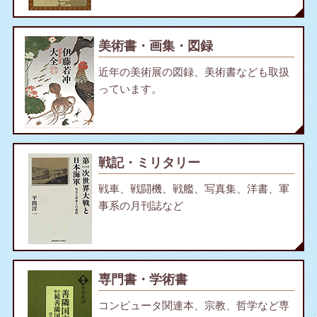
美術書・画集・図録
近年の美術展の図録、美術書なども取扱
っています。
戦記・ミリタリー
戦車、戦闘機、戦艦、写真集、洋書、軍
事系の月刊誌など
専門書・学術書
コンピュータ関連本、宗教、哲学など専