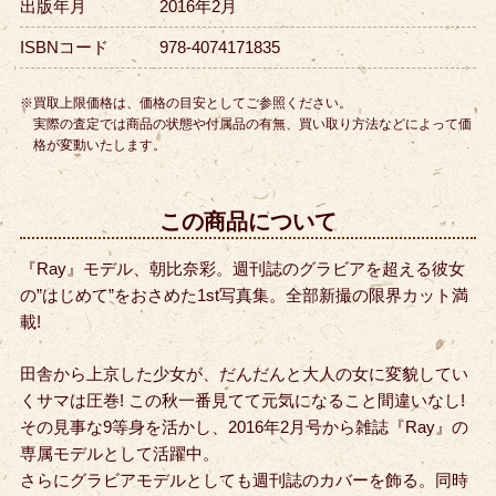
出版年月
2016年2月
ISBNコード
978-4074171835
※買取上限価格は、価格の目安としてご参照ください。
実際の査定では商品の状態や付属品の有無、買い取り方法などによって価
格が変動いたします。
この商品について
『Ray』モデル、朝比奈彩。週刊誌のグラビアを超える彼女
の”はじめて”をおさめた1st写真集。全部新撮の限界カット満
載!
田舎から上京した少女が、だんだんと大人の女に変貌してい
くサマは圧巻! この秋一番見てて元気になること間違いなし!
その見事な9等身を活かし、2016年2月号から雑誌『Ray』の
専属モデルとして活躍中。
さらにグラビアモデルとしても週刊誌のカバーを飾る。同時