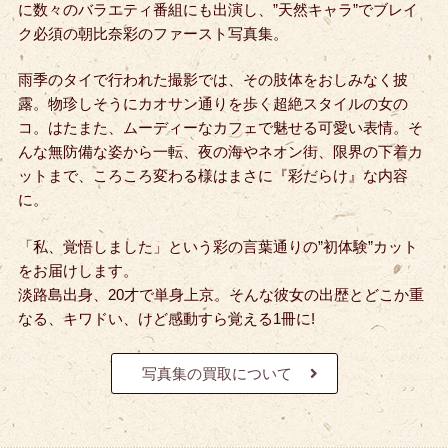
に数々のバラエティ番組にも出演し、”天然キャラ”でブレイ
ク必須の朝比奈彩のファースト写真集。
雨季のタイで行われた撮影では、その肢体をおしみなく披
露。物珍しそうにカオサン通りを歩く超絶スタイルの女の
コ。はたまた、ムーディーなカフェで魅せる可愛い表情。
そ
んな無防備な姿から一転、夜の海やネオン街、限界の下着カ
ットまで、ころころ変わる様はまさに『彩だらけ』な内容
に。
「私、覚悟しました」という彩の言葉通りの”初体験”カット
をお届けします。
淡路島出身、20才で単身上京。そんな彼女の出歴とどこか重
なる、キワドい、けど感動すら覚える1冊に!
写真集の買取について