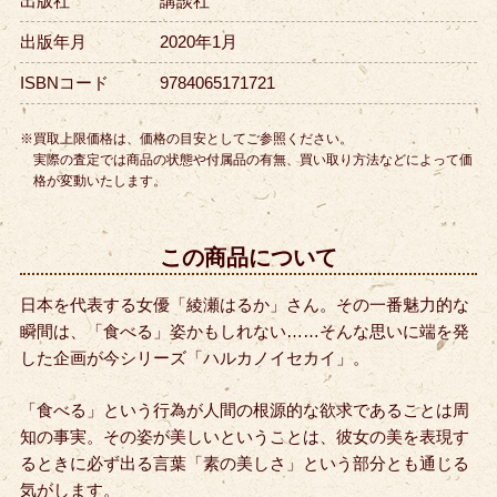
出版社
講談社
出版年月
2020年1月
ISBNコード
9784065171721
※買取上限価格は、価格の目安としてご参照ください。
実際の査定では商品の状態や付属品の有無、買い取り方法などによって価
格が変動いたします。
この商品について
日本を代表する女優「綾瀬はるか」さん。その一番魅力的な
瞬間は、「食べる」姿かもしれない……
そんな思いに端を発
した企画が今シリーズ「ハルカノイセカイ」。
「食べる」という行為が人間の根源的な欲求であることは周
知の事実。その姿が美しいということは、彼女の美を表現す
るときに必ず出る言葉「素の美しさ」という部分とも通じる
気がします。