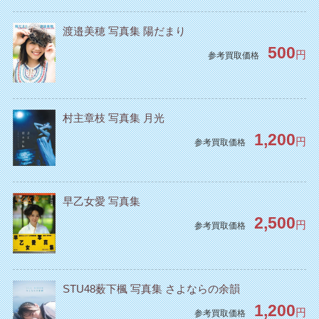
渡邉美穂 写真集 陽だまり
500
円
参考買取価格
村主章枝 写真集 月光
1,200
円
参考買取価格
早乙女愛 写真集
2,500
円
参考買取価格
STU48薮下楓 写真集 さよならの余韻
1,200
円
参考買取価格