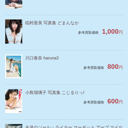
稲村亜美 写真集 どまんなか
1,000
円
参考買取価格
川口春奈 haruna3
800
円
参考買取価格
小島瑠璃子 写真集 こじるりっ!
600
円
参考買取価格
永遠のソール・ライター マーギット アーブ マイケ