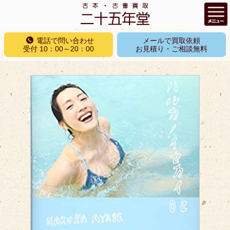
コ
電話で問い合わせ
メールで買取依頼
ン
受付 10：00～20：00
お見積り・ご相談無料
テ
ン
ツ
へ
ス
キ
ッ
プ