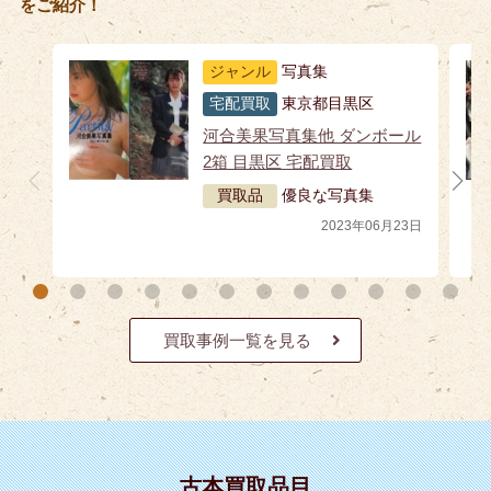
をご紹介！
ジャンル
写真集
宅配買取
東京都目黒区
河合美果写真集他 ダンボール
2箱 目黒区 宅配買取
買取品
優良な写真集
2023年06月23日
買取事例一覧を見る
古本買取品目