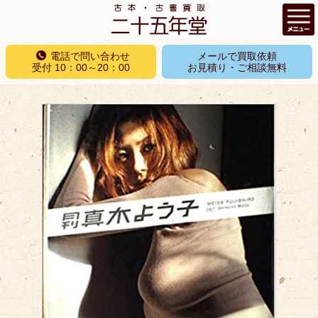
コ
電話で問い合わせ
メールで買取依頼
ン
受付 10：00～20：00
お見積り・ご相談無料
テ
ン
ツ
へ
ス
キ
ッ
プ