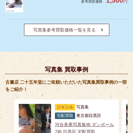
1,500
円
参考買取価格
写真集参考買取価格一覧を見る
写真集 買取事例
古書店 二十五年堂にご依頼いただいた写真集買取事例の一部
をご紹介！
ジャンル
写真集
宅配買取
東京都目黒区
河合美果写真集他 ダンボール
2箱 目黒区 宅配買取