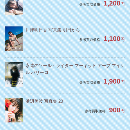
1,200
円
参考買取価格
川津明日香 写真集 明日から
1,100
円
参考買取価格
永遠のソール・ライター マーギット アーブ マイケ
ル パリーロ
1,900
円
参考買取価格
浜辺美波 写真集 20
900
円
参考買取価格