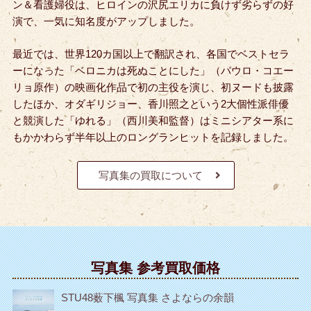
ン＆看護婦役は、ヒロインの沢尻エリカに負けず劣らずの好
演で、一気に知名度がアップしました。
最近では、世界120カ国以上で翻訳され、各国でベストセラ
ーになった「ベロニカは死ぬことにした」（パウロ・コエー
リョ原作）の映画化作品で初の主役を演じ、初ヌードも披露
したほか、オダギリジョー、香川照之という2大個性派俳優
と競演した「ゆれる」（西川美和監督）はミニシアター系に
もかかわらず半年以上のロングランヒットを記録しました。
写真集の買取について
写真集 参考買取価格
STU48薮下楓 写真集 さよならの余韻