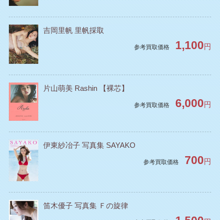
吉岡里帆 里帆採取
1,100
円
参考買取価格
片山萌美 Rashin 【裸芯】
6,000
円
参考買取価格
伊東紗冶子 写真集 SAYAKO
700
円
参考買取価格
笛木優子 写真集 Ｆの旋律