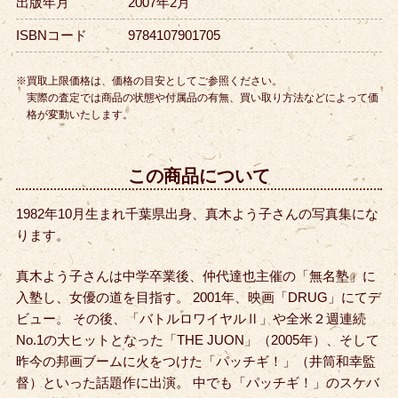
出版年月
2007年2月
ISBNコード
9784107901705
※買取上限価格は、価格の目安としてご参照ください。
実際の査定では商品の状態や付属品の有無、買い取り方法などによって価
格が変動いたします。
この商品について
1982年10月生まれ千葉県出身、真木よう子さんの写真集にな
ります。
真木よう子さんは中学卒業後、仲代達也主催の「無名塾」に
入塾し、女優の道を目指す。 2001年、映画「DRUG」にてデ
ビュー。 その後、「バトルロワイヤルⅡ」や全米２週連続
No.1の大ヒットとなった「THE JUON」（2005年）、そして
昨今の邦画ブームに火をつけた「パッチギ！」（井筒和幸監
督）といった話題作に出演。 中でも「パッチギ！」のスケバ