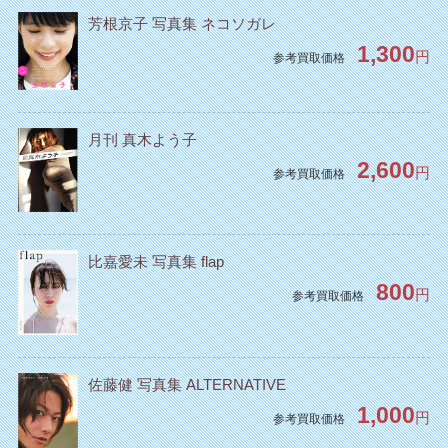
芳根京子 写真集 ネコソガレ
1,300
円
参考買取価格
月刊 真木よう子
2,600
円
参考買取価格
比嘉愛未 写真集 flap
800
円
参考買取価格
佐藤健 写真集 ALTERNATIVE
1,000
円
参考買取価格