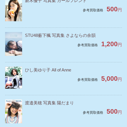
新木優子 写真集 ガールフレンド
500
円
参考買取価格
STU48薮下楓 写真集 さよならの余韻
1,200
円
参考買取価格
ひし美ゆり子 All of Anne
5,000
円
参考買取価格
渡邉美穂 写真集 陽だまり
500
円
参考買取価格