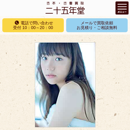
コ
電話で問い合わせ
メールで買取依頼
ン
受付 10：00～20：00
お見積り・ご相談無料
テ
ン
ツ
へ
ス
キ
ッ
プ