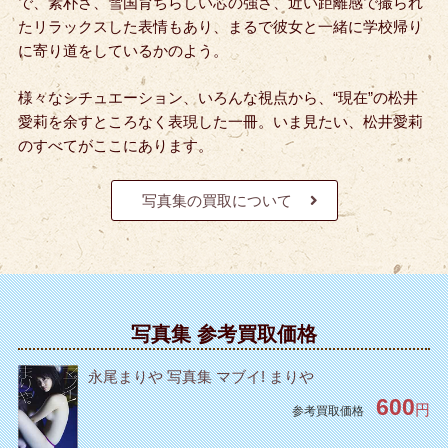
で、素朴さ、雪国育ちらしい芯の強さ、近い距離感で撮られ
たリラックスした表情もあり、まるで彼女と一緒に学校帰り
に寄り道をしているかのよう。
様々なシチュエーション、いろんな視点から、“現在”の松井
愛莉を余すところなく表現した一冊。いま見たい、松井愛莉
のすべてがここにあります。
写真集の買取について
写真集 参考買取価格
永尾まりや 写真集 マブイ! まりや
600
円
参考買取価格