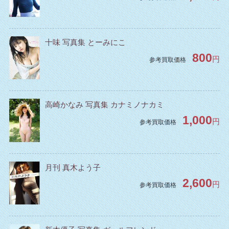
十味 写真集 とーみにこ
800
円
参考買取価格
高崎かなみ 写真集 カナミノナカミ
1,000
円
参考買取価格
月刊 真木よう子
2,600
円
参考買取価格