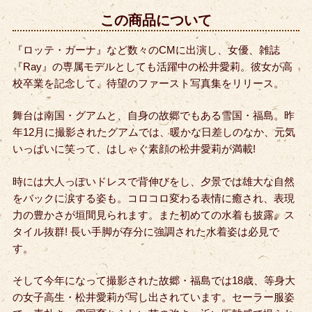
この商品について
『ロッテ・ガーナ』など数々のCMに出演し、女優、雑誌
『Ray』の専属モデルとしても活躍中の松井愛莉。彼女が高
校卒業を記念して、待望のファースト写真集をリリース。
舞台は南国・グアムと、自身の故郷でもある雪国・福島。昨
年12月に撮影されたグアムでは、暖かな日差しのなか、元気
いっぱいに笑って、はしゃぐ素顔の松井愛莉が満載!
時には大人っぽいドレスで背伸びをし、夕景では雄大な自然
をバックに涙する姿も。コロコロ変わる表情に癒され、表現
力の豊かさが垣間見られます。また初めての水着も披露。ス
タイル抜群! 長い手脚が存分に強調された水着姿は必見で
す。
そして今年になって撮影された故郷・福島では18歳、等身大
の女子高生・松井愛莉が写し出されています。セーラー服姿