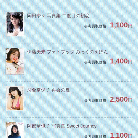
岡田奈々 写真集 二度目の初恋
1,100
円
参考買取価格
伊藤美来 フォトブック みっくのえほん
1,400
円
参考買取価格
河合奈保子 再会の夏
2,500
円
参考買取価格
阿部華也子 写真集 Sweet Journey
1,100
円
参考買取価格