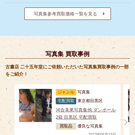
写真集参考買取価格一覧を見る
写真集 買取事例
古書店 二十五年堂にご依頼いただいた写真集買取事例の一部
をご紹介！
ジャンル
写真集
宅配買取
東京都目黒区
河合美果写真集他 ダンボール
2箱 目黒区 宅配買取
買取品
優良な写真集
2023年06月23日