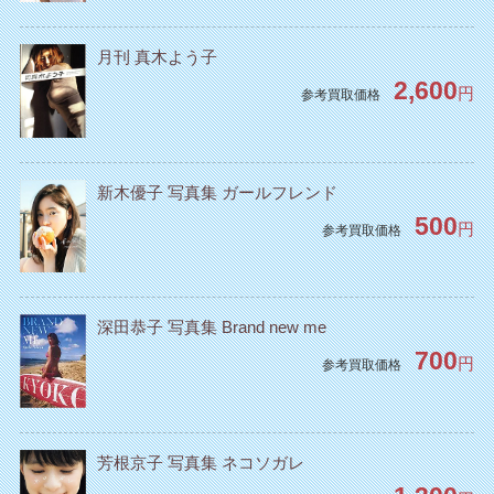
月刊 真木よう子
2,600
円
参考買取価格
新木優子 写真集 ガールフレンド
500
円
参考買取価格
深田恭子 写真集 Brand new me
700
円
参考買取価格
芳根京子 写真集 ネコソガレ