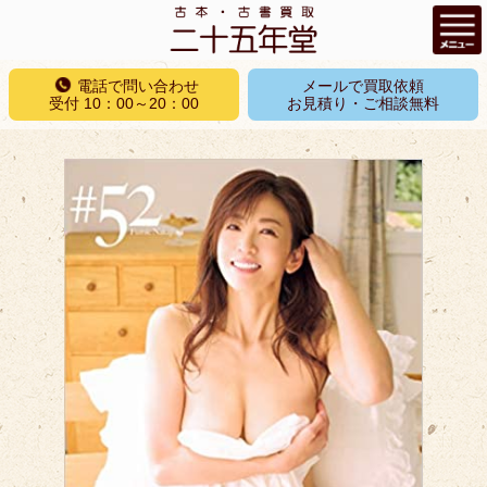
コ
電話で問い合わせ
メールで買取依頼
ン
受付 10：00～20：00
お見積り・ご相談無料
テ
ン
ツ
へ
ス
キ
ッ
プ