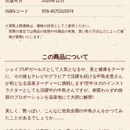
出版年月
2020年12月
ISBNコード
978-4575315974
※買取上限価格は、価格の目安としてご参照ください。
実際の査定では商品の状態や付属品の有無、買い取り方法などによって価
格が変動いたします。
この商品について
シェイプUPガールズとして人気となるや、美と健康をテーマ
に、その後もテレビやグラビアで活躍を続ける中島史恵さん
が初となる温泉ヌーディーに挑戦します!空中ヨガのインスト
ラクターとしても活躍中の中島さんですが、相変わらずの抜
群のプロポーションを温泉地にて大胆に解禁!
美しく、艶っぽい、こんなに色気全開の中島さんをかつてみ
たことがあるでしょうか……。