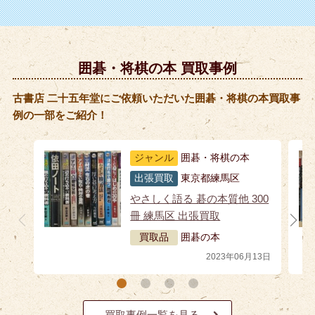
囲碁・将棋の本 買取事例
古書店 二十五年堂にご依頼いただいた囲碁・将棋の本買取事
例の一部をご紹介！
ジャンル
囲碁・将棋の本
出張買取
東京都練馬区
やさしく語る 碁の本質他 300
冊 練馬区 出張買取
買取品
囲碁の本
2023年06月13日
買取事例一覧を見る