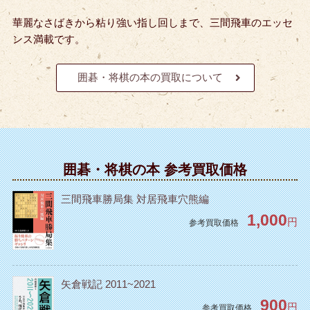
華麗なさばきから粘り強い指し回しまで、三間飛車のエッセ
ンス満載です。
囲碁・将棋の本の買取について
囲碁・将棋の本 参考買取価格
三間飛車勝局集 対居飛車穴熊編
1,000
円
参考買取価格
矢倉戦記 2011~2021
900
円
参考買取価格