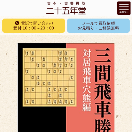
コ
電話で問い合わせ
メールで買取依頼
ン
受付 10：00～20：00
お見積り・ご相談無料
テ
ン
ツ
へ
ス
キ
ッ
プ