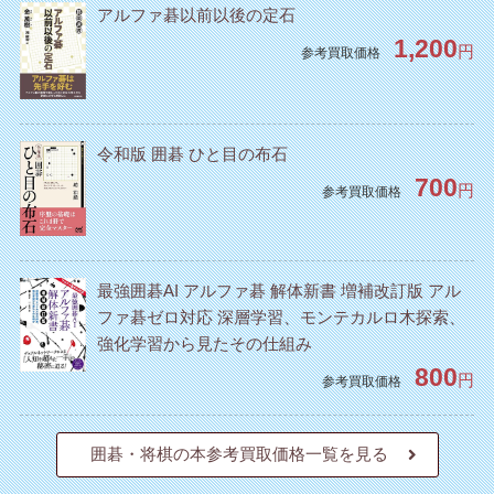
アルファ碁以前以後の定石
1,200
円
参考買取価格
令和版 囲碁 ひと目の布石
700
円
参考買取価格
最強囲碁AI アルファ碁 解体新書 増補改訂版 アル
ファ碁ゼロ対応 深層学習、モンテカルロ木探索、
強化学習から見たその仕組み
800
円
参考買取価格
囲碁・将棋の本参考買取価格一覧を見る