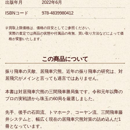
出版年月
2022年6月
ISBNコード
978-4839980412
※買取上限価格は、価格の目安としてご参照ください。
実際の査定では商品の状態や付属品の有無、買い取り方法などによって価
格が変動いたします。
この商品について
振り飛車の天敵、居飛車穴熊。近年の振り飛車の研究は、対
居飛穴がメインと言っても過言ではありません。
本書は対居飛車穴熊の三間飛車勝局集です。令和元年以降の
プロの実戦譜から珠玉の60局を厳選しました。
先手、後手の石田流、トマホーク、コーヤン流、三間飛車藤
井システムと、幅広く現在の居飛車穴熊対策の詰め込んだ1
冊となっています。