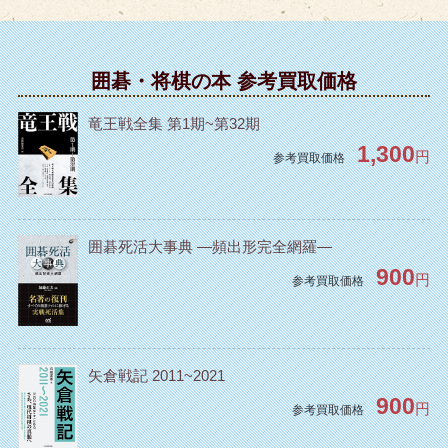
囲碁・将棋の本 参考買取価格
竜王戦全集 第1期~第32期
1,300
円
参考買取価格
囲碁死活大事典 ―頻出形完全網羅―
900
円
参考買取価格
矢倉戦記 2011~2021
900
円
参考買取価格