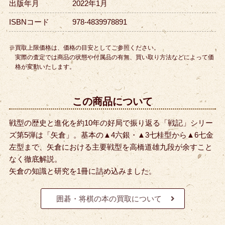
出版年月
2022年1月
ISBNコード
978-4839978891
※買取上限価格は、価格の目安としてご参照ください。
実際の査定では商品の状態や付属品の有無、買い取り方法などによって価
格が変動いたします。
この商品について
戦型の歴史と進化を約10年の好局で振り返る「戦記」シリー
ズ第5弾は「矢倉」。
基本の▲4六銀・▲3七桂型から▲6七金
左型まで、矢倉における主要戦型を高橋道雄九段が余すこと
なく徹底解説。
矢倉の知識と研究を1冊に詰め込みました。
囲碁・将棋の本の買取について