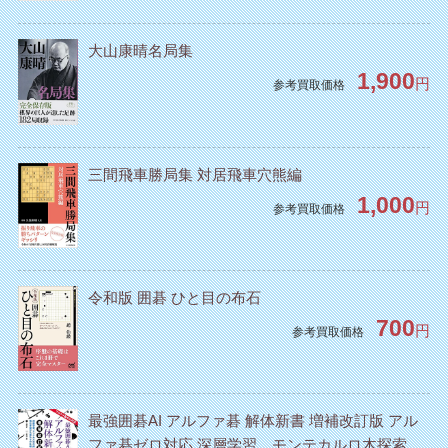
大山康晴名局集
1,900
円
参考買取価格
三間飛車勝局集 対居飛車穴熊編
1,000
円
参考買取価格
令和版 囲碁 ひと目の布石
700
円
参考買取価格
最強囲碁AI アルファ碁 解体新書 増補改訂版 アル
ファ碁ゼロ対応 深層学習、モンテカルロ木探索、