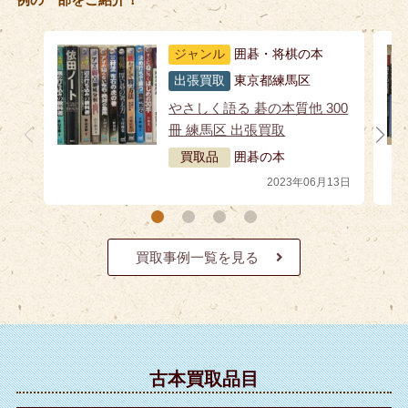
ジャンル
囲碁・将棋の本
出張買取
東京都練馬区
やさしく語る 碁の本質他 300
冊 練馬区 出張買取
買取品
囲碁の本
2023年06月13日
買取事例一覧を見る
古本買取品目