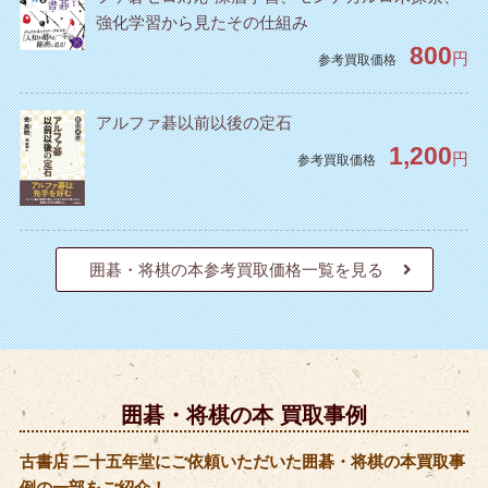
強化学習から見たその仕組み
800
円
参考買取価格
アルファ碁以前以後の定石
1,200
円
参考買取価格
囲碁・将棋の本参考買取価格一覧を見る
囲碁・将棋の本 買取事例
古書店 二十五年堂にご依頼いただいた囲碁・将棋の本買取事
例の一部をご紹介！