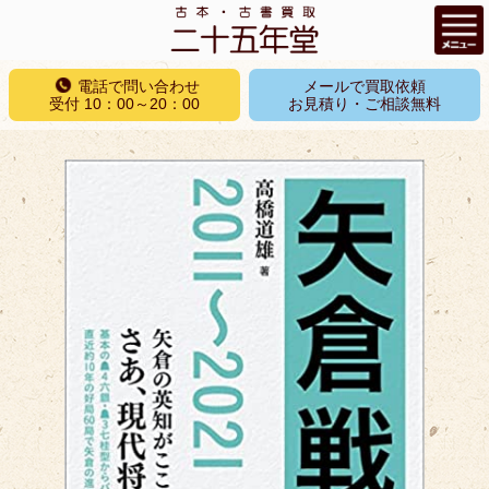
コ
電話で問い合わせ
メールで買取依頼
ン
受付 10：00～20：00
お見積り・ご相談無料
テ
ン
ツ
へ
ス
キ
ッ
プ