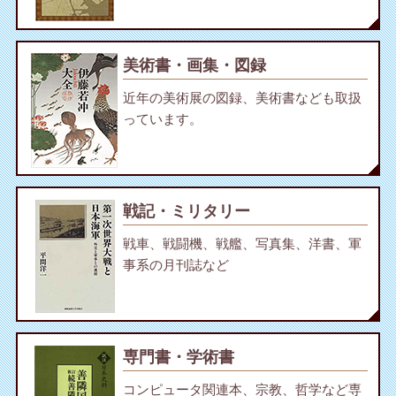
美術書・画集・図録
近年の美術展の図録、美術書なども取扱
っています。
戦記・ミリタリー
戦車、戦闘機、戦艦、写真集、洋書、軍
事系の月刊誌など
専門書・学術書
コンピュータ関連本、宗教、哲学など専