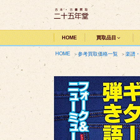
コ
ン
テ
ン
二十五年堂
ツ
HOME
買取品目
へ
HOME
参考買取価格一覧
楽譜
ス
キ
ッ
プ