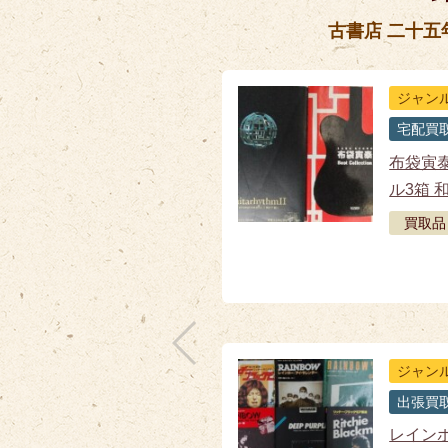
古書店 二十
ジャン
宅配買
布袋寅
ル3箱 
買取品
ジャン
出張買
レイン