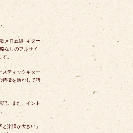
い。
歌メロ五線+ギター
略なしのフルサイ
ます。
ースティックギター
の特徴を活かして譜
表記。
また、イント
す。
字と楽譜が大きい」