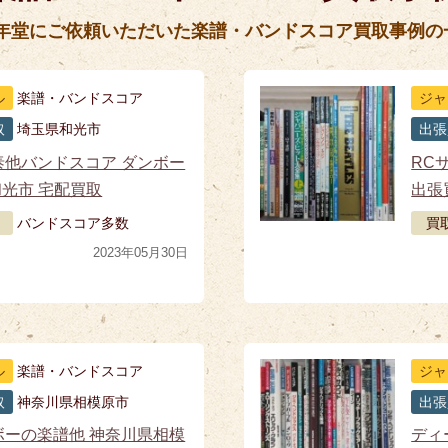
五年堂にご依頼いただいた楽譜・バンドスコア買取事例の
ル
楽譜・バンドスコア
ジャ
取
埼玉県和光市
出張
泰他バンドスコア ダンボー
RC
和光市 宅配買取
出張
バンドスコア多数
買
2023年05月30日
ル
楽譜・バンドスコア
ジャ
取
神奈川県相模原市
出張
ボーの楽譜他 神奈川県相模
ディ