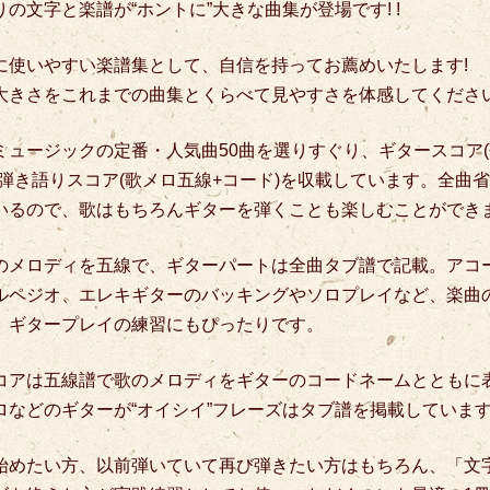
の文字と楽譜が“ホントに”大きな曲集が登場です! !
に使いやすい楽譜集として、自信を持ってお薦めいたします!
大きさをこれまでの曲集とくらべて見やすさを体感してくださ
ミュージックの定番・人気曲50曲を選りすぐり、ギタースコア(
弾き語りスコア(歌メロ五線+コード)を収載しています。
全曲省
いるので、歌はもちろんギターを弾くことも楽しむことができ
のメロディを五線で、ギターパートは全曲タブ譜で記載。
アコ
ルペジオ、エレキギターのバッキングやソロプレイなど、楽曲
、ギタープレイの練習にもぴったりです。
コアは五線譜で歌のメロディをギターのコードネームとともに
ロなどのギターが“オイシイ”フレーズはタブ譜を掲載していま
始めたい方、以前弾いていて再び弾きたい方はもちろん、「文