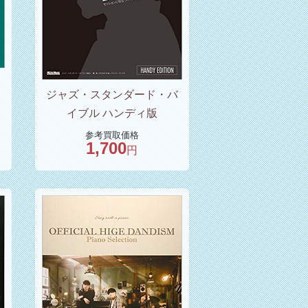
め
ジャズ・スタンダード・バ
・
イブル ハンディ版
参考買取価格
1,700
円