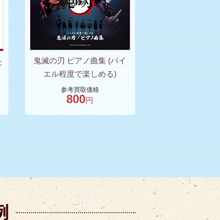
鬼滅の刃 ピアノ曲集 (バイ
た
エル程度で楽しめる)
ク
参考買取価格
800
円
例