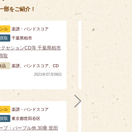
一部をご紹介！
ンル
楽譜・バンドスコア
買取
千葉県柏市
サクセションCD等 千葉県柏市
買取
取品
楽譜、バンドスコア、CD
ル
2021年07月09日
ンル
楽譜・バンドスコア
買取
東京都世田谷区
ープ・パープル他 30冊 世田
ピ