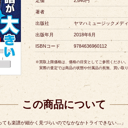
定価
2,640円
著者
出版社
ヤマハミュージックメデ
出版年月
2018年6月
ISBNコード
9784636960112
※買取上限価格は、価格の目安としてご参照ください
実際の査定では商品の状態や付属品の有無、買い取
この商品について
っても楽譜が細かく見づらいのでなかなかトライできない…」