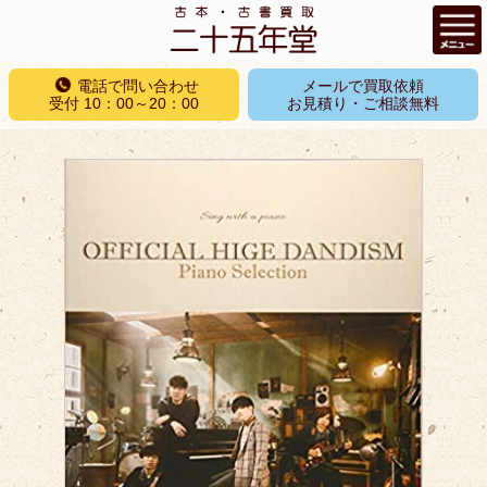
コ
電話で問い合わせ
メールで買取依頼
ン
受付 10：00～20：00
お見積り・ご相談無料
テ
ン
ツ
へ
ス
キ
ッ
プ