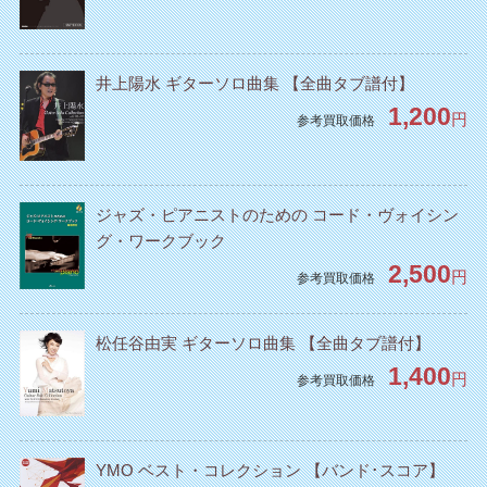
井上陽水 ギターソロ曲集 【全曲タブ譜付】
1,200
円
参考買取価格
ジャズ・ピアニストのための コード・ヴォイシン
グ・ワークブック
2,500
円
参考買取価格
松任谷由実 ギターソロ曲集 【全曲タブ譜付】
1,400
円
参考買取価格
YMO ベスト・コレクション 【バンド･スコア】