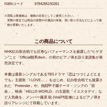
ISBNコード
9784285150261
※買取上限価格は、価格の目安としてご参照ください。
実際の査定では商品の状態や付属品の有無、買い取り方法などによって価
格が変動いたします。
この商品について
NHK紅白歌合戦でも圧巻なパフォーマンスを披露した“ヒゲダ
ン”こと「Official髭男dism」の初のピアノ弾き語り楽譜集が発
売決定です。
本書は最新シングルであるTBSドラマ『恋はつづくよどこま
でも』主題歌「I LOVE… 」をはじめ、紅白歌合戦でも披露さ
れた「Pretender」や、熱闘甲子園テーマ・ソングの「宿
命」、映画「HELLO WORLD」の主題歌「イエスタデイ」な
ど人気曲を、メンバー藤原 聡 (Vo&Pf)監修によるピアノ弾き
語りアレンジにて収載しています。