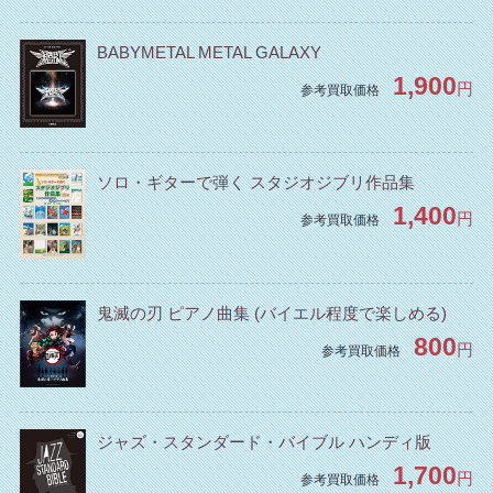
BABYMETAL METAL GALAXY
1,900
円
参考買取価格
ソロ・ギターで弾く スタジオジブリ作品集
1,400
円
参考買取価格
鬼滅の刃 ピアノ曲集 (バイエル程度で楽しめる)
800
円
参考買取価格
ジャズ・スタンダード・バイブル ハンディ版
1,700
円
参考買取価格