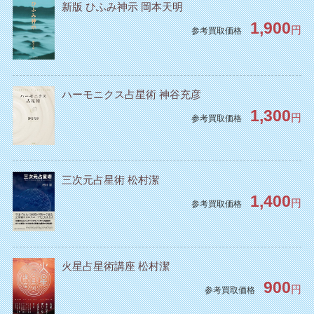
新版 ひふみ神示 岡本天明
1,900
円
参考買取価格
ハーモニクス占星術 神谷充彦
1,300
円
参考買取価格
三次元占星術 松村潔
1,400
円
参考買取価格
火星占星術講座 松村潔
900
円
参考買取価格