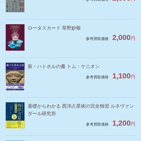
ロータスカード 草野妙敬
2,000
円
参考買取価格
新・ハトホルの書 トム・ケニオン
1,100
円
参考買取価格
基礎からわかる 西洋占星術の完全独習 ルネヴァン
ダール研究所
1,200
円
参考買取価格