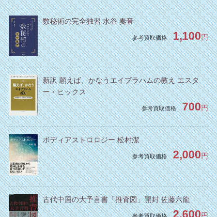
数秘術の完全独習 水谷 奏音
1,100
円
参考買取価格
新訳 願えば、かなうエイブラハムの教え エスタ
ー・ヒックス
700
円
参考買取価格
ボディアストロロジー 松村潔
2,000
円
参考買取価格
古代中国の大予言書「推背図」開封 佐藤六龍
2,600
円
参考買取価格