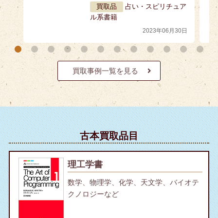
買取品
占い・スピリチュア
ル系書籍
2023年06月30日
買取事例一覧を見る
古本買取品目
理工学書
数学、物理学、化学、天文学、バイオテ
クノロジーなど