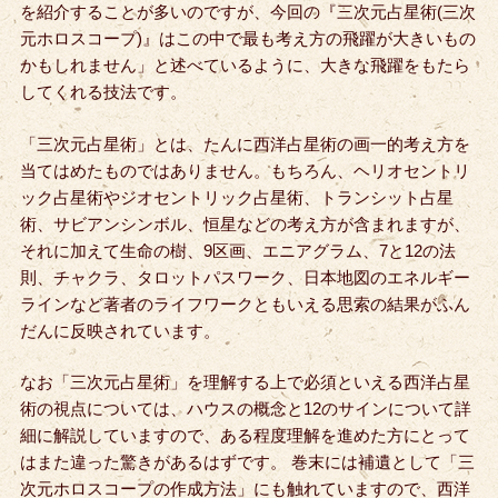
を紹介することが多いのですが、今回の『三次元占星術(三次
元ホロスコープ)』はこの中で最も考え方の飛躍が大きいもの
かもしれません」と述べているように、大きな飛躍をもたら
してくれる技法です。
「三次元占星術」とは、たんに西洋占星術の画一的考え方を
当てはめたものではありません。もちろん、ヘリオセントリ
ック占星術やジオセントリック占星術、トランシット占星
術、サビアンシンボル、恒星などの考え方が含まれますが、
それに加えて生命の樹、9区画、エニアグラム、7と12の法
則、チャクラ、タロットパスワーク、日本地図のエネルギー
ラインなど著者のライフワークともいえる思索の結果がふん
だんに反映されています。
なお「三次元占星術」を理解する上で必須といえる西洋占星
術の視点については、ハウスの概念と12のサインについて詳
細に解説していますので、ある程度理解を進めた方にとって
はまた違った驚きがあるはずです。 巻末には補遺として「三
次元ホロスコープの作成方法」にも触れていますので、西洋