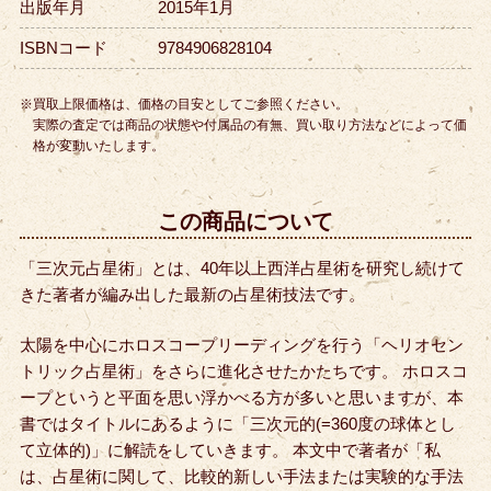
出版年月
2015年1月
ISBNコード
9784906828104
※買取上限価格は、価格の目安としてご参照ください。
実際の査定では商品の状態や付属品の有無、買い取り方法などによって価
格が変動いたします。
この商品について
「三次元占星術」とは、40年以上西洋占星術を研究し続けて
きた著者が編み出した最新の占星術技法です。
太陽を中心にホロスコープリーディングを行う「ヘリオセン
トリック占星術」をさらに進化させたかたちです。 ホロスコ
ープというと平面を思い浮かべる方が多いと思いますが、本
書ではタイトルにあるように「三次元的(=360度の球体とし
て立体的)」に解読をしていきます。 本文中で著者が「私
は、占星術に関して、比較的新しい手法または実験的な手法