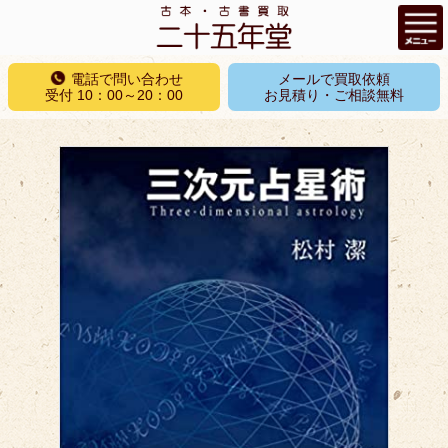
コ
電話で問い合わせ
メールで買取依頼
ン
受付 10：00～20：00
お見積り・ご相談無料
テ
ン
ツ
へ
ス
キ
ッ
プ