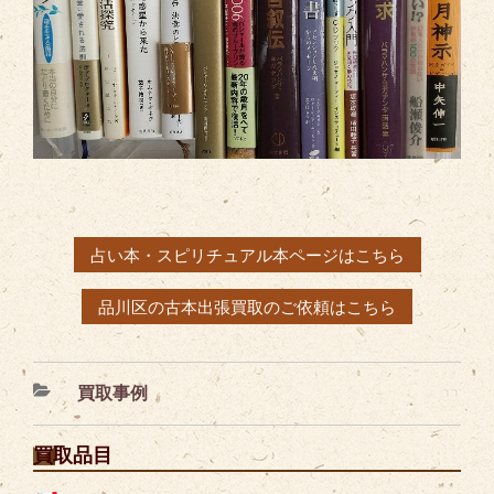
占い本・スピリチュアル本ページはこちら
品川区の古本出張買取のご依頼はこちら
カ
買取事例
テ
ゴ
買取品目
リ