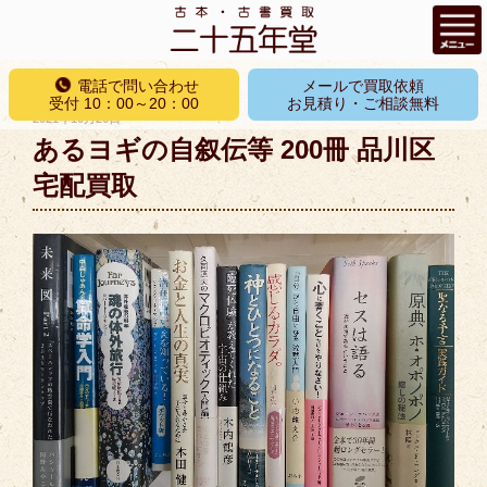
コ
電話で問い合わせ
メールで買取依頼
ン
受付 10：00～20：00
お見積り・ご相談無料
投
2021年10月26日
テ
稿
あるヨギの自叙伝等 200冊 品川区
ン
日:
ツ
宅配買取
へ
ス
キ
ッ
プ