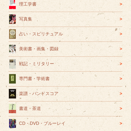
ー
理工学書
写真集
占い・スピリチュアル
美術書・画集・図録
戦記・ミリタリー
専門書・学術書
楽譜・バンドスコア
書道・茶道
CD・DVD・ブルーレイ