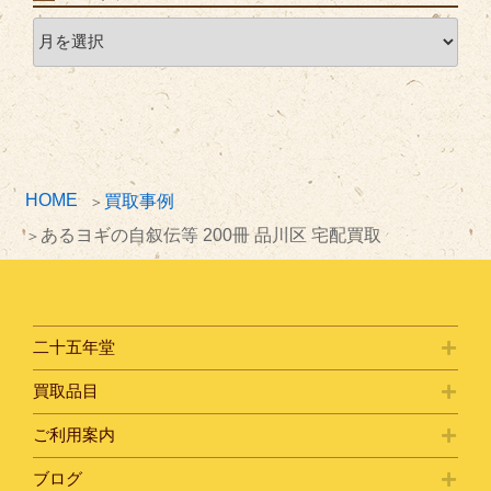
ア
ー
カ
イ
ブ
HOME
買取事例
あるヨギの自叙伝等 200冊 品川区 宅配買取
二十五年堂
買取品目
ご利用案内
ブログ