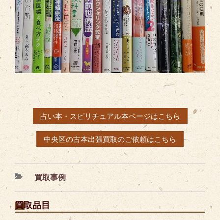
占い本・スピリチュアル本ページはこちら
中央区の古本出張買取のご依頼はこちら
カ
買取事例
テ
ゴ
買取品目
リ