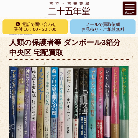
コ
電話で問い合わせ
メールで買取依頼
ン
受付 10：00～20：00
お見積り・ご相談無料
投
2022年8月30日
テ
稿
人類の保護者等 ダンボール3箱分
ン
日:
ツ
中央区 宅配買取
へ
ス
キ
ッ
プ