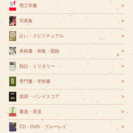
ー
理工学書
写真集
占い・スピリチュアル
美術書・画集・図録
戦記・ミリタリー
専門書・学術書
楽譜・バンドスコア
書道・茶道
CD・DVD・ブルーレイ