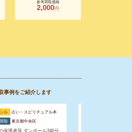
参考買取価格
2,000
円
取事例をご紹介します
ンル
占い・スピリチュアル本
買取
東京都中央区
の保護者等 ダンボール3箱分
薔