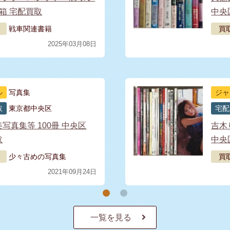
箱 宅配買取
中央
戦車関連書籍
買
2025年03月08日
ル
写真集
ジャ
取
東京都中央区
宅配
写真集等 100冊 中央区
吉木
取
中央
少々古めの写真集
買
2021年09月24日
一覧を見る