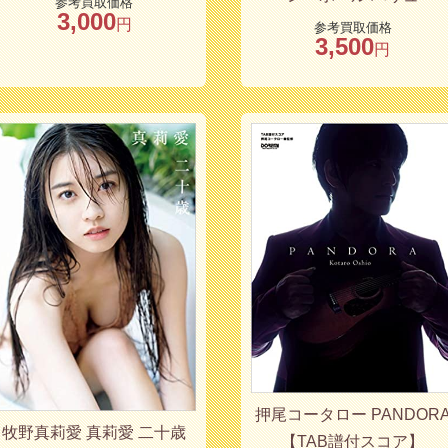
参考買取価格
3,000
円
参考買取価格
3,500
円
押尾コータロー PANDOR
牧野真莉愛 真莉愛 二十歳
【TAB譜付スコア】