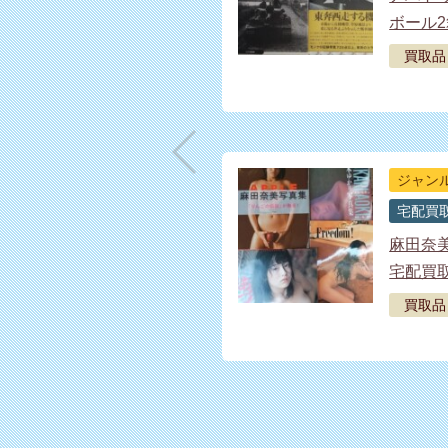
ボール2
買取品
ジャン
宅配買
麻田奈美
宅配買
買取品