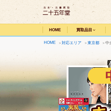
コ
ン
テ
ン
二十五年堂
ツ
HOME
買取品目
へ
HOME
対応エリア
東京都
中
ス
キ
ッ
プ