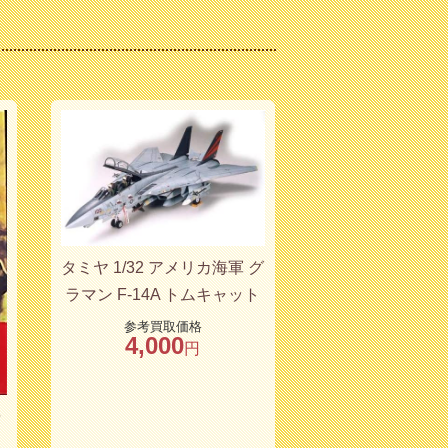
タミヤ 1/32 アメリカ海軍 グ
ラマン F-14A トムキャット
参考買取価格
4,000
円
ャ