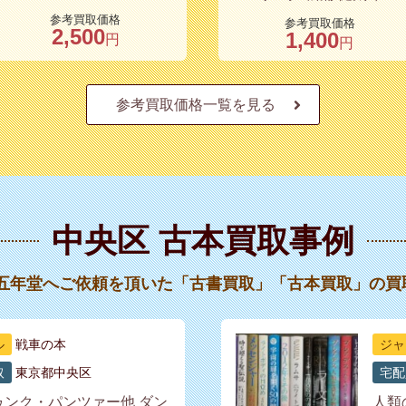
参考買取価格
参考買取価格
2,500
1,400
円
円
参考買取価格一覧を見る
中央区 古本買取事例
十五年堂へご依頼を頂いた「古書買取」「古本買取」の買
ル
戦車の本
ジャ
取
東京都中央区
宅配
ゥンク・パンツァー他 ダン
人類