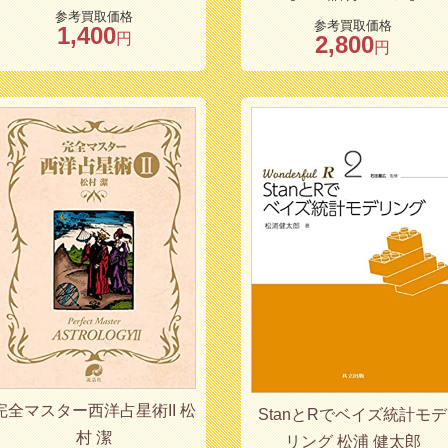
参考買取価格
参考買取価格
1,400
円
2,800
円
完全マスター西洋占星術II 松
StanとRでベイズ統計モデ
村 潔
リング 松浦 健太郎