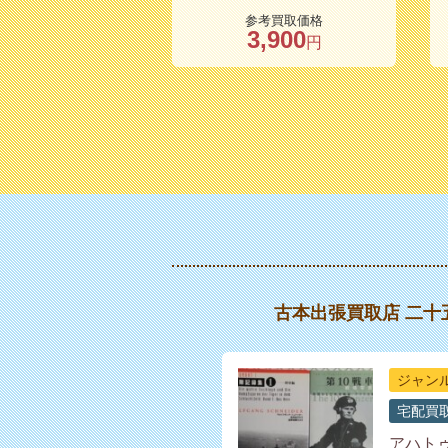
参考買取価格
3,900
円
古本出張買取店 二
ジャン
宅配買
アハト