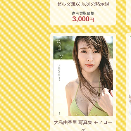
ゼルダ無双 厄災の黙示録
参考買取価格
3,000
円
大島由香里 写真集 モノロー
グ