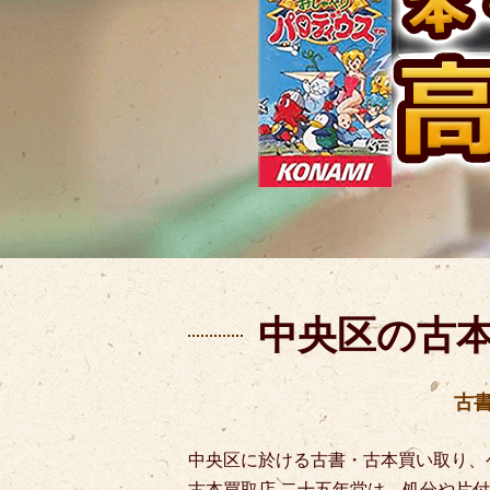
中央区の古
古
中央区に於ける古書・古本買い取り、
古本買取店 二十五年堂は、処分や片