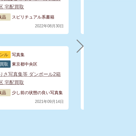
区 宅配買取
央
取品
スピリチュアル系書籍
2022年08月30日
ンル
写真集
買取
東京都中央区
りさ写真集等 ダンボール2箱
ア
区 宅配買取
央
取品
少し前の状態の良い写真集
2021年09月14日