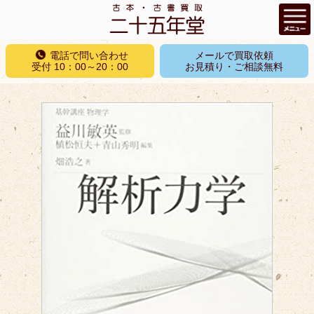
コ
電話で問い合わせ
メールで買取依頼
ン
受付 10：00～20：00
お見積り・ご相談無料
テ
ン
ツ
へ
ス
キ
ッ
プ