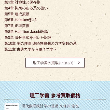
第3章 対称性と保存則
第4章 拘束のある系の扱い
第5章 連成振動
第6章 Hamilton形式
第7章 正準変換
第8章 Hamilton‐Jacobi理論
第9章 微分形式を用いた記述
第10章 場の理論:連続無限個の力学変数の系
第11章 古典力学から量子力学へ
理工学書の買取について
理工学書 参考買取価格
現代数理統計学の基礎 久保川 達也