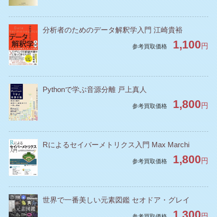
分析者のためのデータ解釈学入門 江崎貴裕
1,100
円
参考買取価格
Pythonで学ぶ音源分離 戸上真人
1,800
円
参考買取価格
Rによるセイバーメトリクス入門 Max Marchi
1,800
円
参考買取価格
世界で一番美しい元素図鑑 セオドア・グレイ
1,300
円
参考買取価格