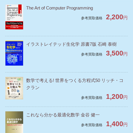
The Art of Computer Programming
2,200
円
参考買取価格
イラストレイテッド生化学 原書7版 石崎 泰樹
3,500
円
参考買取価格
数学で考える! 世界をつくる方程式50 リッチ・コ
クラン
1,200
円
参考買取価格
これなら分かる最適化数学 金谷 健一
1,400
円
参考買取価格