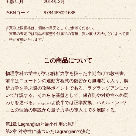
出版年月
2014年2月
ISBNコード
9784489021688
※買取上限価格は、価格の目安としてご参照ください。
実際の査定では商品の状態や付属品の有無、買い取り方法などによって価
格が変動いたします。
この商品について
物理学科の学生が学ぶ解析力学を扱った半期向けの教科書。
前半はニュートンの運動方程式の復習から無理なく入り、
解
析力学を学ぶ際の攻略ポイントである、ラグランジアンにつ
いて詳説する。
それらを基盤として、保存則や対称性への関
わりを述べる。
いよいよ後半では正準変換、ハミルトン=ヤ
コビの理論の解説から量子力学の導入までを展開する。
第1章 Lagrangianと最小作用の原理
第2章 対称性に基づいたLagrangianの決定