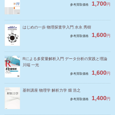
1,700
円
参考買取価格
はじめの一歩 物理探査学入門 水永 秀樹
1,600
円
参考買取価格
Rによる多変量解析入門 データ分析の実践と理論
川端 一光
1,600
円
参考買取価格
基幹講座 物理学 解析力学 畑 浩之
1,400
円
参考買取価格