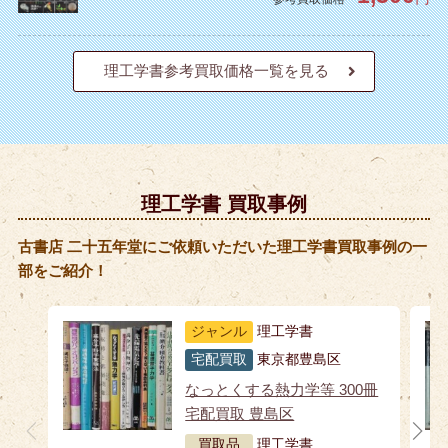
理工学書参考買取価格一覧を見る
理工学書 買取事例
古書店 二十五年堂にご依頼いただいた理工学書買取事例の一
部をご紹介！
ジャンル
理工学書
宅配買取
東京都豊島区
なっとくする熱力学等 300冊
宅配買取 豊島区
買取品
理工学書