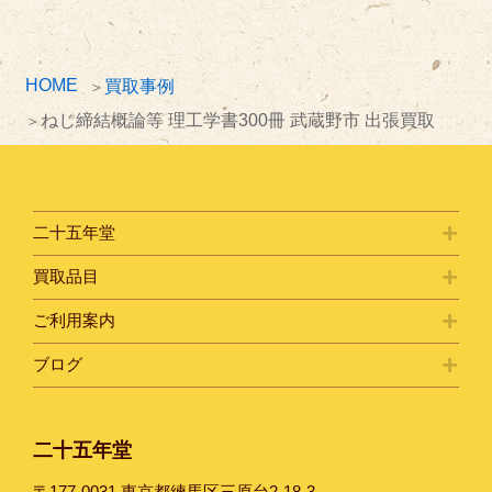
ブ
HOME
買取事例
ねじ締結概論等 理工学書300冊 武蔵野市 出張買取
二十五年堂
買取品目
ご利用案内
ブログ
二十五年堂
〒177-0031 東京都練馬区三原台2-18-3