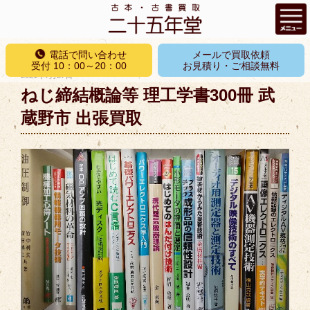
コ
電話で問い合わせ
メールで買取依頼
ン
受付 10：00～20：00
お見積り・ご相談無料
投
2021年7月27日
テ
稿
ねじ締結概論等 理工学書300冊 武
ン
日:
ツ
蔵野市 出張買取
へ
ス
キ
ッ
プ