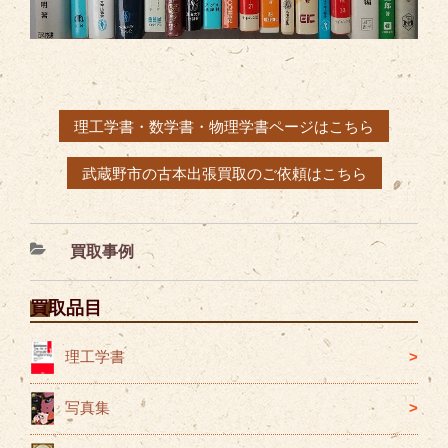
理工学書・数学書・物理学書ページはこちら
武蔵野市の古本出張買取のご依頼はこちら
カ
買取事例
テ
ゴ
買取品目
リ
ー
理工学書
写真集