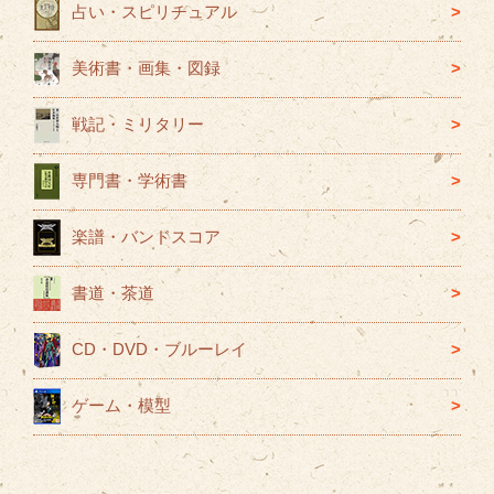
占い・スピリチュアル
美術書・画集・図録
戦記・ミリタリー
専門書・学術書
楽譜・バンドスコア
書道・茶道
CD・DVD・ブルーレイ
ゲーム・模型