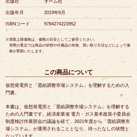
出版社
オーム社
出版年月
2019年6月
ISBNコード
9784274223952
※買取上限価格は、価格の目安としてご参照ください。
実際の査定では商品の状態や付属品の有無、買い取り方法などによって価
格が変動いたします。
この商品について
仮想発電所と「需給調整市場システム」を理解するための入
門書。
本書は、仮想発電所と「需給調整市場システム」を理解する
ための入門書です。
経済産業省 電力・ガス基本政策小委員会
制度検討作業部会の議論を経て、2021年度から「需給調整市
場システム」が運用されることとなり、待ったなしの状態と
なっています。