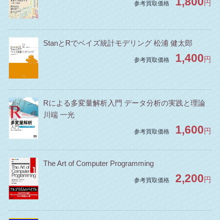
1,800
円
参考買取価格
StanとRでベイズ統計モデリング 松浦 健太郎
1,400
円
参考買取価格
Rによる多変量解析入門 データ分析の実践と理論
川端 一光
1,600
円
参考買取価格
The Art of Computer Programming
2,200
円
参考買取価格