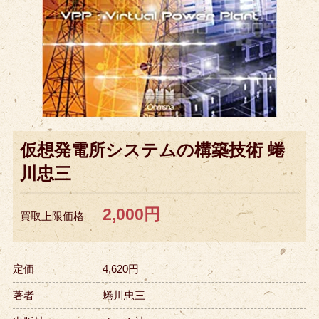
仮想発電所システムの構築技術 蜷
川忠三
2,000円
買取上限価格
定価
4,620円
著者
蜷川忠三