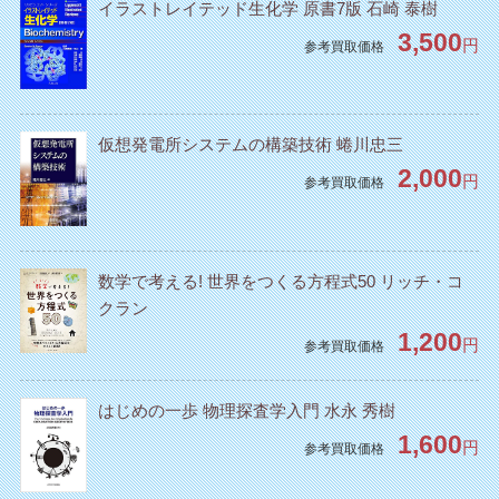
イラストレイテッド生化学 原書7版 石崎 泰樹
3,500
円
参考買取価格
仮想発電所システムの構築技術 蜷川忠三
2,000
円
参考買取価格
数学で考える! 世界をつくる方程式50 リッチ・コ
クラン
1,200
円
参考買取価格
はじめの一歩 物理探査学入門 水永 秀樹
1,600
円
参考買取価格