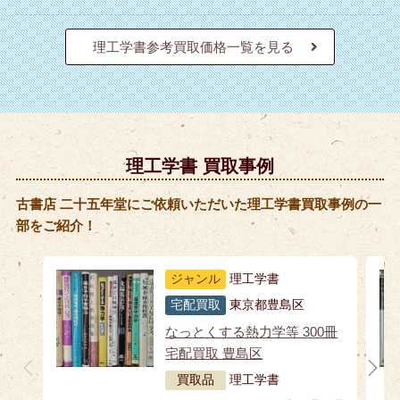
理工学書参考買取価格一覧を見る
理工学書 買取事例
古書店 二十五年堂にご依頼いただいた理工学書買取事例の一
部をご紹介！
ジャンル
理工学書
宅配買取
東京都豊島区
なっとくする熱力学等 300冊
宅配買取 豊島区
買取品
理工学書