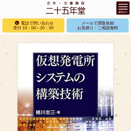
コ
電話で問い合わせ
メールで買取依頼
ン
受付 10：00～20：00
お見積り・ご相談無料
テ
ン
ツ
へ
ス
キ
ッ
プ