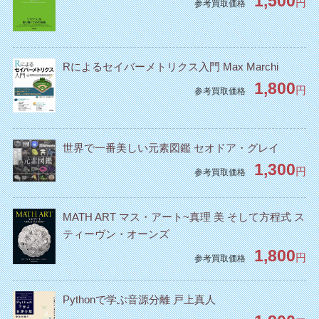
1,500
円
参考買取価格
Rによるセイバーメトリクス入門 Max Marchi
1,800
円
参考買取価格
世界で一番美しい元素図鑑 セオドア・グレイ
1,300
円
参考買取価格
MATH ART マス・アート~真理 美 そして方程式 ス
ティーヴン・オーンズ
1,800
円
参考買取価格
Pythonで学ぶ音源分離 戸上真人