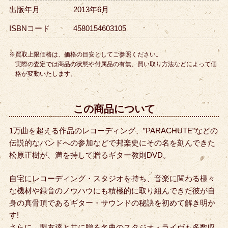
出版年月
2013年6月
ISBNコード
4580154603105
※買取上限価格は、価格の目安としてご参照ください。
実際の査定では商品の状態や付属品の有無、買い取り方法などによって価
格が変動いたします。
この商品について
1万曲を超える作品のレコーディング、”PARACHUTE”などの
伝説的なバンドへの参加などで邦楽史にその名を刻んできた
松原正樹が、満を持して贈るギター教則DVD。
自宅にレコーディング・スタジオを持ち、音楽に関わる様々
な機材や録音のノウハウにも積極的に取り組んできた彼が
自
身の真骨頂であるギター・サウンドの秘訣を初めて解き明か
す!
さらに、盟友達と共に贈る名曲のスタジオ・ライヴも多数収