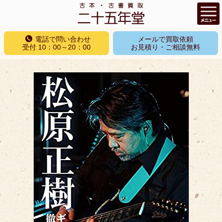
コ
電話で問い合わせ
メールで買取依頼
ン
受付 10：00～20：00
お見積り・ご相談無料
テ
ン
ツ
へ
ス
キ
ッ
プ