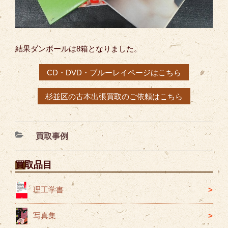
結果ダンボールは8箱となりました。
CD・DVD・ブルーレイページはこちら
杉並区の古本出張買取のご依頼はこちら
カ
買取事例
テ
ゴ
買取品目
リ
ー
理工学書
写真集