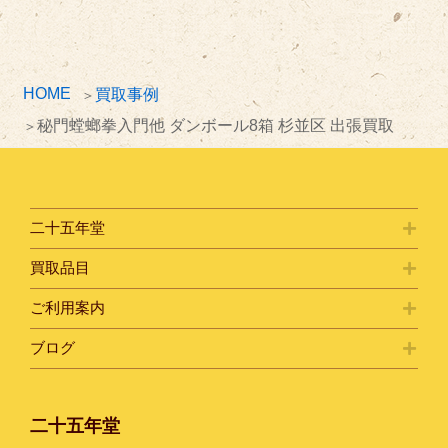
イ
ブ
HOME
買取事例
秘門螳螂拳入門他 ダンボール8箱 杉並区 出張買取
二十五年堂
買取品目
ご利用案内
ブログ
二十五年堂