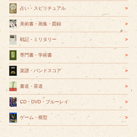
占い・スピリチュアル
美術書・画集・図録
戦記・ミリタリー
専門書・学術書
楽譜・バンドスコア
書道・茶道
CD・DVD・ブルーレイ
ゲーム・模型