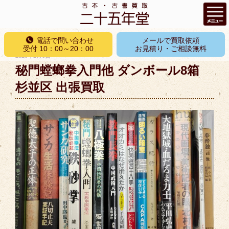
コ
電話で問い合わせ
メールで買取依頼
ン
受付 10：00～20：00
お見積り・ご相談無料
投
2020年1月6日
テ
稿
秘門螳螂拳入門他 ダンボール8箱
ン
日:
ツ
杉並区 出張買取
へ
ス
キ
ッ
プ