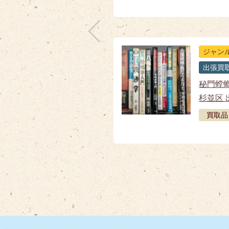
ジャン
出張買
秘門螳
杉並区 
買取品