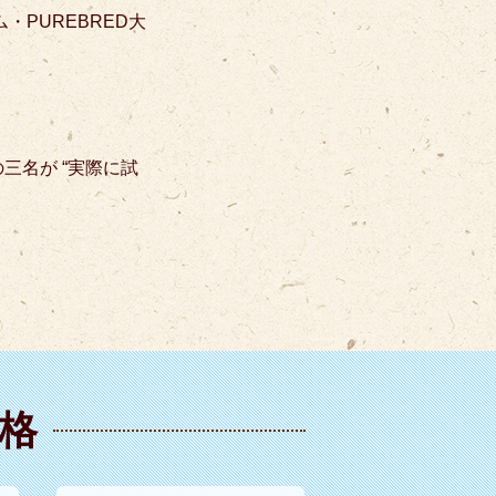
・PUREBRED大
三名が “実際に試
格