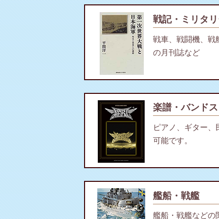
戦記・ミリタリ
戦車、戦闘機、戦
の月刊誌など
楽譜・バンドス
ピアノ、ギター、
可能です。
艦船・戦艦
艦船・戦艦などの