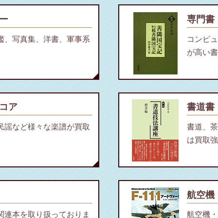
ー
専門書
艦、写真集、洋書、軍事系
コンピュ
が高い書
コア
書道書
民謡など様々な楽譜が買取
書道、茶
は買取強
航空機
関連本を取り扱っておりま
航空機・