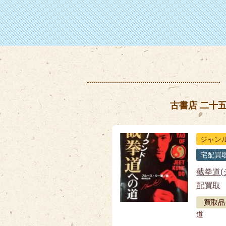
古書店 二十
ジャン
宅配買
截拳道(
配買取
買取品
道