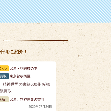
一部をご紹介！
ンル
武道・格闘技の本
買取
東京都板橋区
、精神世界の書籍600冊 板橋
出張買取
取品
武道、精神世界の書籍
2022年07月24日