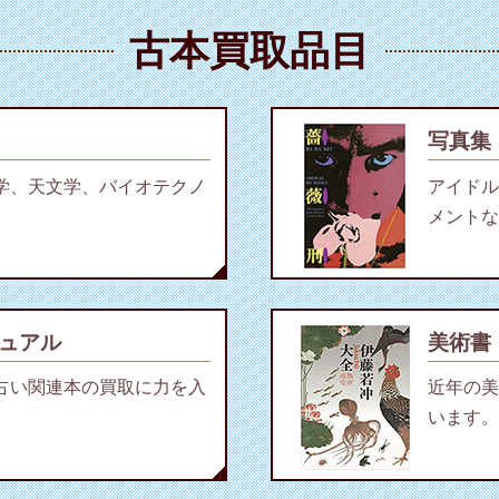
古本買取品目
写真集
学、天文学、バイオテクノ
アイドル
メントな
ュアル
美術書
占い関連本の買取に力を入
近年の美
います。