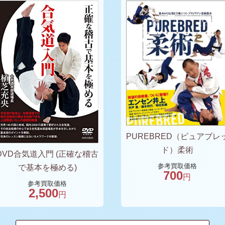
PUREBRED（ピュアブレ
ド）柔術
DVD合気道入門 (正確な稽古
参考買取価格
で基本を極める)
700
円
参考買取価格
2,500
円