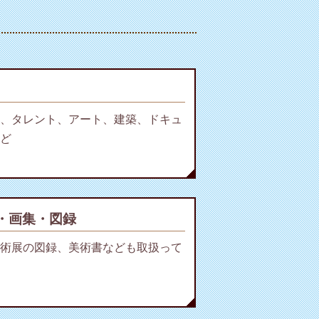
、タレント、アート、建築、ドキュ
ど
・画集・図録
術展の図録、美術書なども取扱って