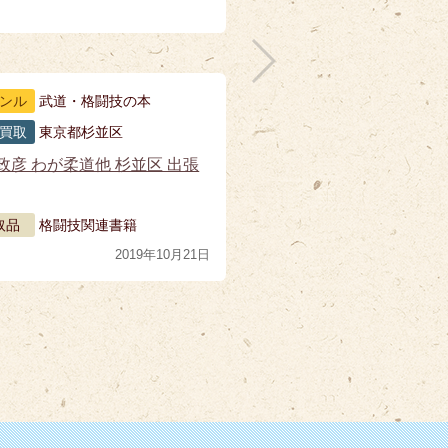
ンル
武道・格闘技の本
買取
東京都杉並区
政彦 わが柔道他 杉並区 出張
取品
格闘技関連書籍
2019年10月21日