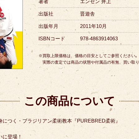
著者
エンセン 井上
出版社
晋遊舎
出版年月
2011年10月
ISBNコード
978-4863914063
※買取上限価格は、価格の目安としてご参照ください
実際の査定では商品の状態や付属品の有無、買い取
この商品について
につく・ブラジリアン柔術教本『PUREBRED柔術』
いに登場！