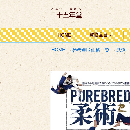
コ
ン
テ
ン
二十五年堂
ツ
HOME
買取品目
へ
HOME
参考買取価格一覧
武道
ス
キ
ッ
プ