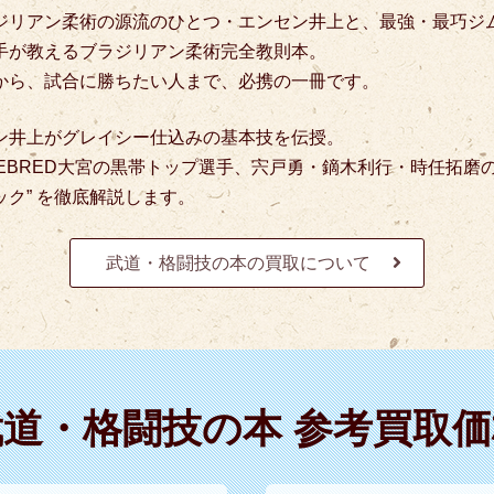
ジリアン柔術の源流のひとつ・エンセン井上と、
最強・最巧ジム
手が教えるブラジリアン柔術完全教則本。
から、試合に勝ちたい人まで、必携の一冊です。
ン井上がグレイシー仕込みの基本技を伝授。
EBRED大宮の黒帯トップ選手、
宍戸勇・鏑木利行・時任拓磨の
ク” を徹底解説します。
武道・格闘技の本の買取について
武道・格闘技の本 参考買取価