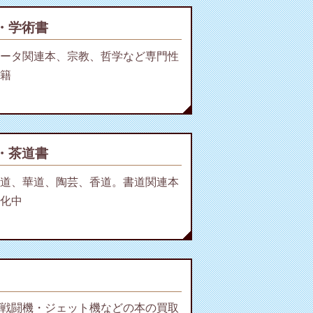
・学術書
ータ関連本、宗教、哲学など専門性
籍
・茶道書
道、華道、陶芸、香道。書道関連本
化中
戦闘機・ジェット機などの本の買取