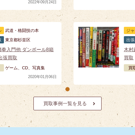
2022年09月24日
ル
武道・格闘技の本
ジャ
取
東京都杉並区
出張
螂拳入門他 ダンボール8箱
木村
出張買取
買取
ゲーム、CD、写真集
買
2020年01月06日
買取事例一覧を見る