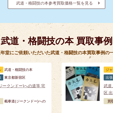
武道・格闘技の本参考買取価格一覧を見る
武道・格闘技の本 買取事例
五年堂にご依頼いただいた武道・格闘技の本買取事例の
ル
武道・格闘技の本
ジャ
取
東京都新宿区
出張
ジークンドー)への道等 宅
武道
区 
截拳道(ジークンドー)への
買