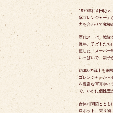
1970年に創刊さ
隊ゴレンジャー」
力を合わせて究極
歴代スーパー戦隊を
長年、子どもたち
使した「スーパー
いっぱいで、親子
約300の戦士を網
ゴレンジャーから
を豊富な写真やイ
で、いかに個性豊
合体相関図とともに
ロボット、乗り物