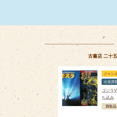
古書店 二十
ジャン
出張買
ゴジラV
ち込み
買取品