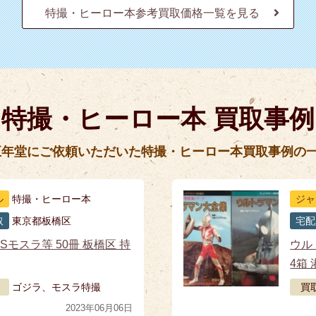
特撮・ヒーロー本参考買取価格一覧を見る
特撮・ヒーロー本 買取事例
五年堂にご依頼いただいた特撮・ヒーロー本買取事例の
ル
特撮・ヒーロー本
ジャ
取
東京都板橋区
宅配
Sモスラ等 50冊 板橋区 持
ウル
4箱
ゴジラ、モスラ特撮
買
2023年06月06日