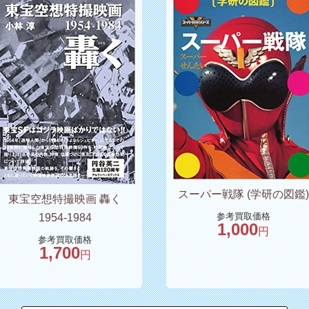
スーパー戦隊 (学研の図鑑)
東宝空想特撮映画 轟く
参考買取価格
1954-1984
1,000
円
参考買取価格
1,700
円