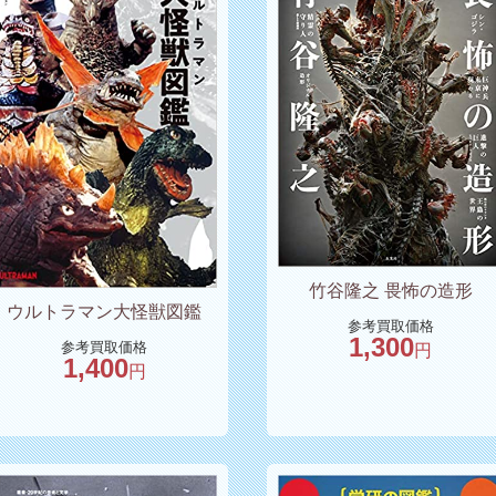
竹谷隆之 畏怖の造形
ウルトラマン大怪獣図鑑
参考買取価格
1,300
参考買取価格
円
1,400
円