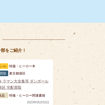
一部をご紹介！
ンル
特撮・ヒーロー本
買取
東京都港区
トラマン大全集等 ダンボール
 港区 宅配買取
取品
特撮・ヒーロー関連書籍
2023年05月02日