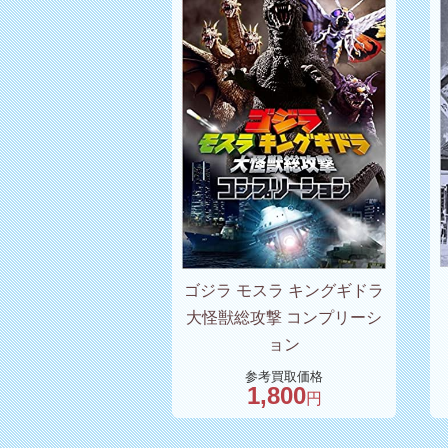
ゴジラ モスラ キングギドラ
大怪獣総攻撃 コンプリーシ
ョン
参考買取価格
1,800
円