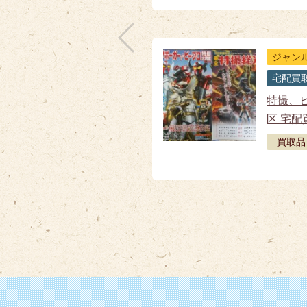
ジャン
宅配買
特撮、ヒ
区 宅配
買取品