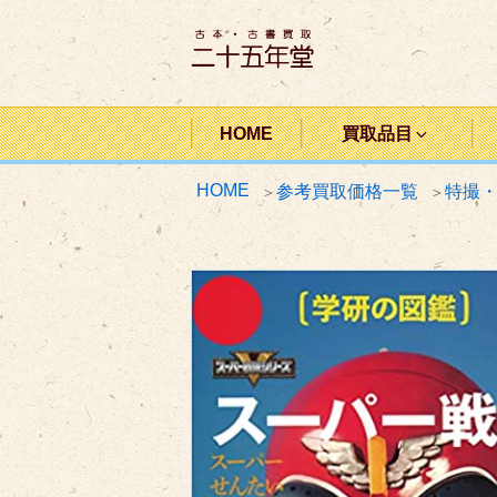
コ
ン
テ
ン
二十五年堂
ツ
HOME
買取品目
へ
HOME
参考買取価格一覧
特撮
ス
キ
ッ
プ