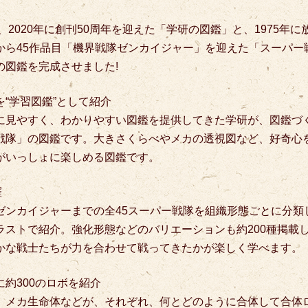
れ、2020年に創刊50周年を迎えた「学研の図鑑」と、1975年
から45作品目「機界戦隊ゼンカイジャー」を迎えた「スーパー
の図鑑を完成させました!
“学習図鑑”として紹介
に見やすく、わかりやすい図鑑を提供してきた学研が、図鑑づ
戦隊」の図鑑です。大きさくらべやメカの透視図など、好奇心
がいっしょに楽しめる図鑑です。
羅
ゼンカイジャーまでの全45スーパー戦隊を組織形態ごとに分類し
ラストで紹介。強化形態などのバリエーションも約200種掲載
かな戦士たちが力を合わせて戦ってきたかが楽しく学べます。
約300のロボを紹介
、メカ生命体などが、それぞれ、何とどのように合体して合体