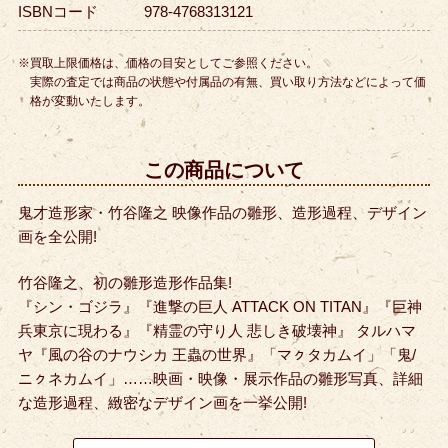
ISBNコード
978-4768313121
※買取上限価格は、価格の目安としてご参照ください。
実際の査定では商品の状態や付属品の有無、買い取り方法などによって価
格が変動いたします。
この商品について
鬼才造形家・竹谷隆之 映像作品の雛形、造形過程、デザイン
画を全公開!
竹谷隆之、初の雛形造形作品集!
『シン・ゴジラ』『進撃の巨人 ATTACK ON TITAN』『巨神
兵東京に現わる』『精霊の守り人 悲しき破壊神』 タルハマ
ヤ『風の谷のナウシカ 王蟲の世界』「マㇰタカムイ」「鬼/
ニㇰネカムイ」……映画・映像・展示作品の雛形写真、詳細
な造形過程、緻密なデザイン画を一挙公開!