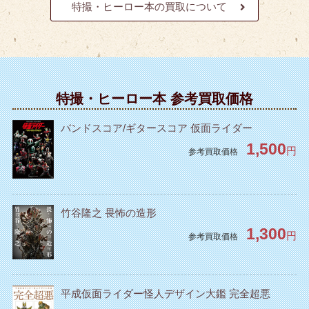
特撮・ヒーロー本の買取について
特撮・ヒーロー本 参考買取価格
バンドスコア/ギタースコア 仮面ライダー
1,500
円
参考買取価格
竹谷隆之 畏怖の造形
1,300
円
参考買取価格
平成仮面ライダー怪人デザイン大鑑 完全超悪