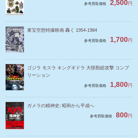
2,500
円
参考買取価格
東宝空想特撮映画 轟く 1954-1984
1,700
円
参考買取価格
ゴジラ モスラ キングギドラ 大怪獣総攻撃 コンプ
リーション
1,800
円
参考買取価格
ガメラの精神史: 昭和から平成へ
800
円
参考買取価格