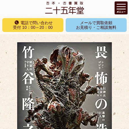
コ
電話で問い合わせ
メールで買取依頼
ン
受付 10：00～20：00
お見積り・ご相談無料
テ
ン
ツ
へ
ス
キ
ッ
プ