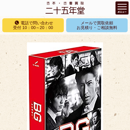
コ
電話で問い合わせ
メールで買取依頼
ン
受付 10：00～20：00
お見積り・ご相談無料
テ
ン
ツ
へ
ス
キ
ッ
プ