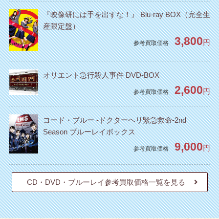
『映像研には手を出すな！』 Blu-ray BOX（完全生
産限定盤）
3,800
円
参考買取価格
オリエント急行殺人事件 DVD-BOX
2,600
円
参考買取価格
コード・ブルー -ドクターヘリ緊急救命-2nd
Season ブルーレイボックス
9,000
円
参考買取価格
CD・DVD・ブルーレイ参考買取価格一覧を見る