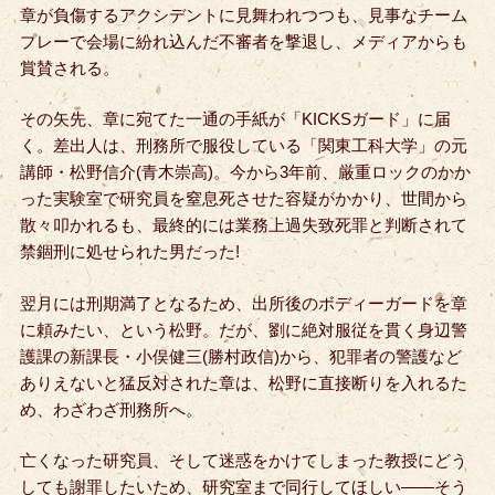
章が負傷するアクシデントに見舞われつつも、見事なチーム
プレーで会場に紛れ込んだ不審者を撃退し、メディアからも
賞賛される。
その矢先、章に宛てた一通の手紙が「KICKSガード」に届
く。
差出人は、刑務所で服役している「関東工科大学」の元
講師・松野信介(青木崇高)。今から3年前、厳重ロックのかか
った実験室で研究員を窒息死させた容疑がかかり、世間から
散々叩かれるも、最終的には業務上過失致死罪と判断されて
禁錮刑に処せられた男だった!
翌月には刑期満了となるため、出所後のボディーガードを章
に頼みたい、という松野。
だが、劉に絶対服従を貫く身辺警
護課の新課長・小俣健三(勝村政信)から、犯罪者の警護など
ありえないと猛反対された章は、松野に直接断りを入れるた
め、わざわざ刑務所へ。
亡くなった研究員、そして迷惑をかけてしまった教授にどう
しても謝罪したいため、研究室まで同行してほしい――そう