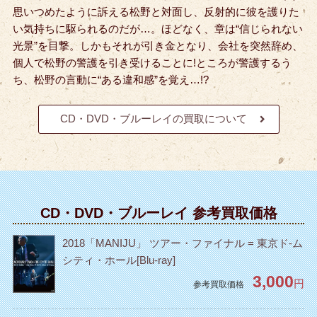
思いつめたように訴える松野と対面し、反射的に彼を護りた
い気持ちに駆られるのだが…。
ほどなく、章は“信じられない
光景”を目撃。しかもそれが引き金となり、会社を突然辞め、
個人で松野の警護を引き受けることに!
ところが警護するう
ち、松野の言動に“ある違和感”を覚え…!?
CD・DVD・ブルーレイの買取について
CD・DVD・ブルーレイ 参考買取価格
2018「MANIJU」 ツアー・ファイナル = 東京ド-ム
シティ・ホール[Blu-ray]
3,000
円
参考買取価格