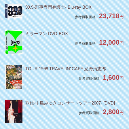
99.9-刑事専門弁護士- Blu-ray BOX
23,718
円
参考買取価格
ミラーマン DVD‐BOX
12,000
円
参考買取価格
TOUR 1998 TRAVELIN’ CAFE 忌野清志郎
1,600
円
参考買取価格
歌旅-中島みゆきコンサートツアー2007- [DVD]
2,800
円
参考買取価格