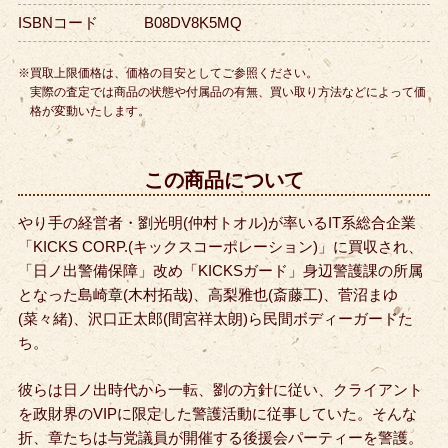
ISBNコード
B08DV8K5MQ
※買取上限価格は、価格の目安としてご参照ください。
実際の査定では商品の状態や付属品の有無、買い取り方法などによって価
格が変動いたします。
この商品について
やり手の経営者・劉光明(仲村トオル)が率いるIT系総合企業
「KICKS CORP.(キックスコーポレーション)」に買収され、
「日ノ出警備保障」改め「KICKSガード」身辺警護課の所属
となった島崎章(木村拓哉)、高梨雅也(斎藤工)、菅沼まゆ
(菜々緒)、沢口正太郎(間宮祥太朗)ら民間ボディーガードた
ち。
彼らは日ノ出時代から一転、劉の方針に従い、クライアント
を政財界のVIPに限定した警護活動に従事していた。
そんな
折、章たちは与党議員が開催する後援会パーティーを警護。