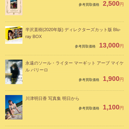
2,500
円
参考買取価格
半沢直樹(2020年版) ディレクターズカット版 Blu-
ray BOX
13,000
円
参考買取価格
永遠のソール・ライター マーギット アーブ マイケ
ル パリーロ
1,900
円
参考買取価格
川津明日香 写真集 明日から
1,100
円
参考買取価格