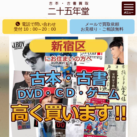
コ
電話で問い合わせ
メールで買取依頼
ン
受付 10：00～20：00
お見積り・ご相談無料
テ
ン
ツ
へ
ス
キ
ッ
プ