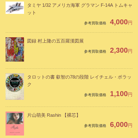
タミヤ 1/32 アメリカ海軍 グラマン F-14A トムキャ
ット
4,000
円
参考買取価格
図録 村上隆の五百羅漢図展
2,300
円
参考買取価格
タロットの書 叡智の78の段階 レイチェル・ポラッ
ク
1,100
円
参考買取価格
片山萌美 Rashin 【裸芯】
6,000
円
参考買取価格