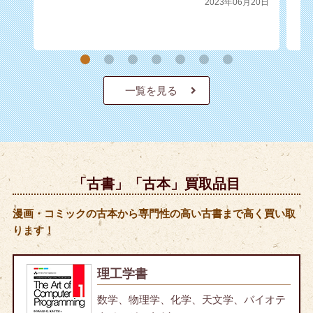
2023年06月20日
一覧を見る
「古書」「古本」買取品目
漫画・コミックの古本から専門性の高い古書まで高く買い取
ります！
理工学書
数学、物理学、化学、天文学、バイオテ