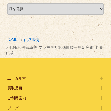
ア
ー
カ
イ
ブ
HOME
買取事例
T34/76等戦車等 プラモデル100個 埼玉県新座市 出張
買取
二十五年堂
買取品目
ご利用案内
ブログ