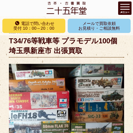
コ
電話で問い合わせ
メールで買取依頼
ン
受付 10：00～20：00
お見積り・ご相談無料
投
2022年8月26日
テ
稿
T34/76等戦車等 プラモデル100個
ン
日:
ツ
埼玉県新座市 出張買取
へ
ス
キ
ッ
プ