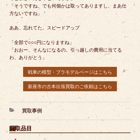
「そうですね、でも何個かは取ってありますし、まあ仕
方ないですね」
ああ、忘れてた。スピードアップ
「全部で○○○円になりますね」
「おおー、そんなになるの。引っ越しの費用に当てる
わ、ありがとう」
戦車の模型・プラモデルページはこちら
新座市の古本出張買取のご依頼はこちら
カ
買取事例
テ
ゴ
買取品目
リ