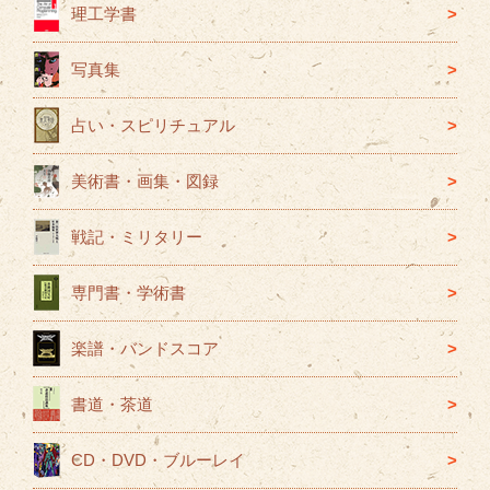
ー
理工学書
写真集
占い・スピリチュアル
美術書・画集・図録
戦記・ミリタリー
専門書・学術書
楽譜・バンドスコア
書道・茶道
CD・DVD・ブルーレイ