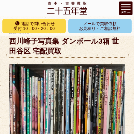
コ
電話で問い合わせ
メールで買取依頼
ン
受付 10：00～20：00
お見積り・ご相談無料
投
2022年3月8日
テ
稿
西川峰子写真集 ダンボール3箱 世
ン
日:
ツ
田谷区 宅配買取
へ
ス
キ
ッ
プ