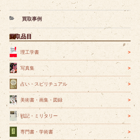
カ
買取事例
テ
ゴ
買取品目
リ
ー
理工学書
写真集
占い・スピリチュアル
美術書・画集・図録
戦記・ミリタリー
専門書・学術書