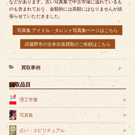
などがあります。古い写真集で中古市場に溢れているも
のも含まれており、金額的には高額にはなりませんが頑
張らせていただきました。
写真集 アイドル・タレント写真集ページはこちら
武蔵野市の古本出張買取のご依頼はこちら
カ
買取事例
テ
ゴ
買取品目
リ
ー
理工学書
写真集
占い・スピリチュアル