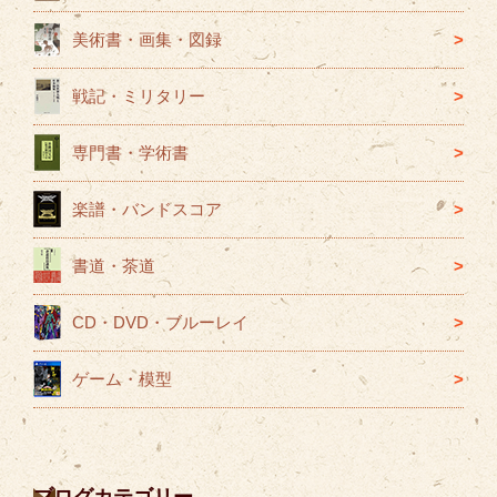
美術書・画集・図録
戦記・ミリタリー
専門書・学術書
楽譜・バンドスコア
書道・茶道
CD・DVD・ブルーレイ
ゲーム・模型
ブログカテゴリー