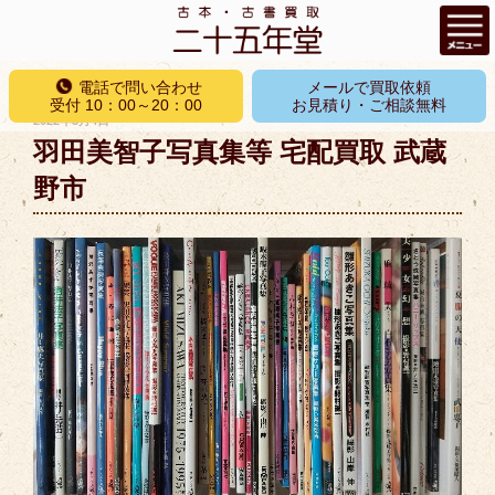
コ
電話で問い合わせ
メールで買取依頼
ン
受付 10：00～20：00
お見積り・ご相談無料
投
2022年3月4日
テ
稿
羽田美智子写真集等 宅配買取 武蔵
ン
日:
ツ
野市
へ
ス
キ
ッ
プ