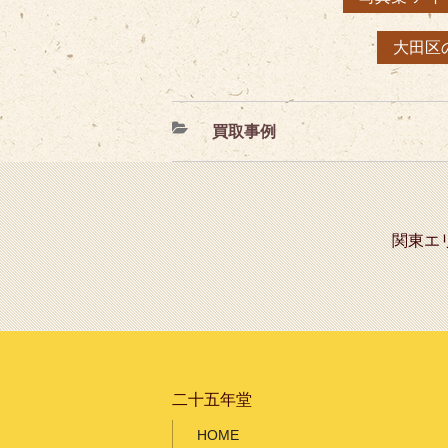
大田区
カ
買取事例
テ
ゴ
リ
ー
関東エ
二十五年堂
HOME