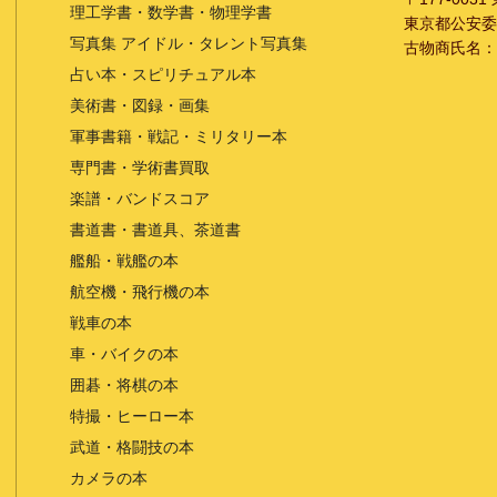
理工学書・数学書・物理学書
東京都公安委員会
写真集 アイドル・タレント写真集
古物商氏名：
占い本・スピリチュアル本
美術書・図録・画集
軍事書籍・戦記・ミリタリー本
専門書・学術書買取
楽譜・バンドスコア
書道書・書道具、茶道書
艦船・戦艦の本
航空機・飛行機の本
戦車の本
車・バイクの本
囲碁・将棋の本
特撮・ヒーロー本
武道・格闘技の本
カメラの本