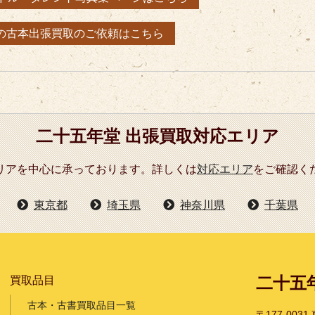
の古本出張買取のご依頼はこちら
二十五年堂 出張買取対応エリア
リアを中心に承っております。詳しくは
対応エリア
をご確認く
東京都
埼玉県
神奈川県
千葉県
二十五
買取品目
古本・古書買取品目一覧
〒177-003