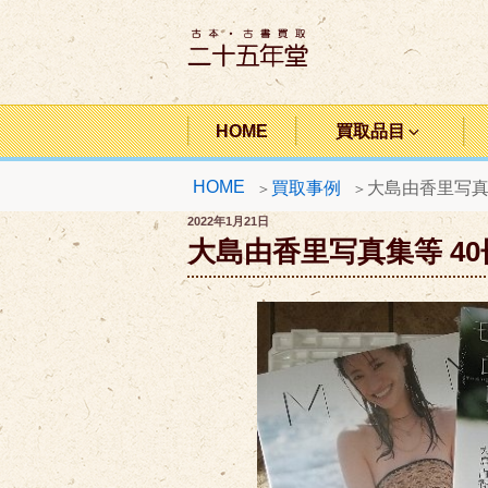
コ
ン
テ
ン
二十五年堂
ツ
HOME
買取品目
へ
HOME
買取事例
大島由香里写真集
ス
キ
投
2022年1月21日
稿
大島由香里写真集等 40
ッ
日:
プ