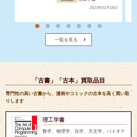
2023年02月18日
一覧を見る
「古書」「古本」買取品目
専門性の高い古書から、漫画やコミックの古本を高く買い取
りします
理工学書
数学、物理学、化学、天文学、バイオテ