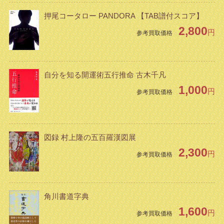
押尾コータロー PANDORA 【TAB譜付スコア】
2,800
円
参考買取価格
自分を知る開運術五行推命 古木千凡
1,000
円
参考買取価格
図録 村上隆の五百羅漢図展
2,300
円
参考買取価格
角川書道字典
1,600
円
参考買取価格