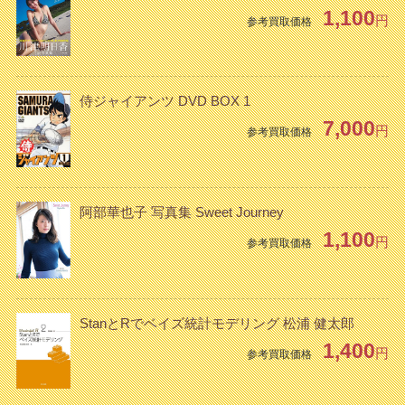
1,100
円
参考買取価格
侍ジャイアンツ DVD BOX 1
7,000
円
参考買取価格
阿部華也子 写真集 Sweet Journey
1,100
円
参考買取価格
StanとRでベイズ統計モデリング 松浦 健太郎
1,400
円
参考買取価格