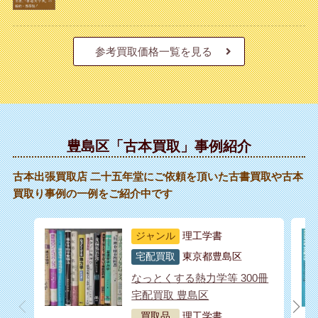
参考買取価格一覧を見る
豊島区「古本買取」事例紹介
古本出張買取店 二十五年堂にご依頼を頂いた古書買取や古本
買取り事例の一例をご紹介中です
ジャンル
理工学書
宅配買取
東京都豊島区
なっとくする熱力学等 300冊
宅配買取 豊島区
買取品
理工学書