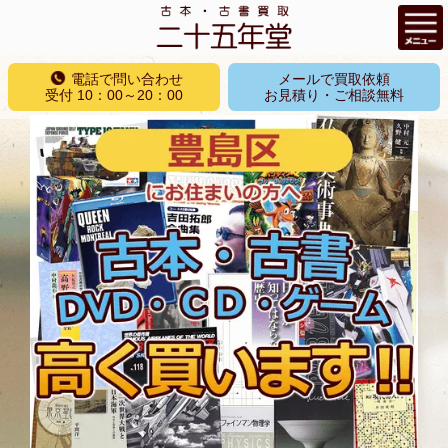
コ
電話で問い合わせ
メールで買取依頼
ン
受付 10：00～20：00
お見積り・ご相談無料
テ
ン
ツ
へ
ス
キ
ッ
プ