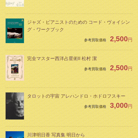
ジャズ・ピアニストのための コード・ヴォイシン
グ・ワークブック
2,500
円
参考買取価格
完全マスター西洋占星術II 松村 潔
2,500
円
参考買取価格
タロットの宇宙 アレハンドロ・ホドロフスキー
3,000
円
参考買取価格
川津明日香 写真集 明日から