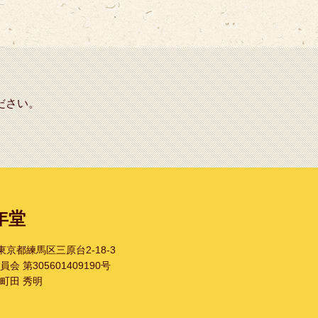
ださい。
年堂
1 東京都練馬区三原台2-18-3
 第305601409190号
町田 秀明