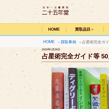
コ
ン
テ
ン
二十五年堂
ツ
HOME
買取品目
へ
HOME
買取事例
占星術完全ガイ
ス
キ
投
2020年1月26日
稿
占星術完全ガイド等 50
ッ
日:
プ