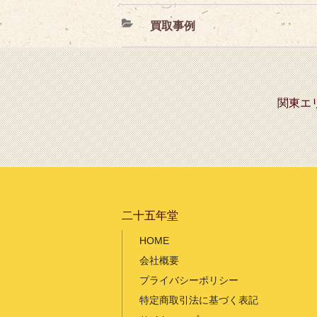
カ
買取事例
テ
ゴ
リ
ー
関東エ
二十五年堂
HOME
会社概要
プライバシーポリシー
特定商取引法に基づく表記