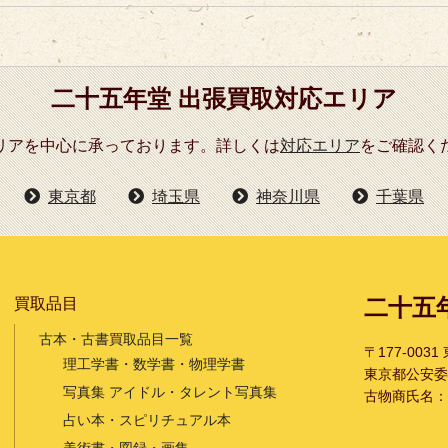
二十五年堂 出張買取対応エリア
リアを中心に承っております。詳しくは
対応エリア
をご確認く
東京都
埼玉県
神奈川県
千葉県
二十五
買取品目
古本・古書買取品目一覧
〒177-003
理工学書・数学書・物理学書
東京都公安委員会
写真集 アイドル・タレント写真集
古物商氏名：
占い本・スピリチュアル本