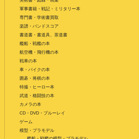
美術書・図録・画集
軍事書籍・戦記・ミリタリー本
専門書・学術書買取
楽譜・バンドスコア
書道書・書道具、茶道書
艦船・戦艦の本
航空機・飛行機の本
戦車の本
車・バイクの本
囲碁・将棋の本
特撮・ヒーロー本
武道・格闘技の本
カメラの本
CD・DVD・ブルーレイ
ゲーム
模型・プラモデル
艦船・戦艦の模型・プラモデル