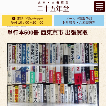
コ
電話で問い合わせ
メールで買取依頼
ン
受付 10：00～20：00
お見積り・ご相談無料
投
2019年10月13日
テ
稿
単行本500冊 西東京市 出張買取
ン
日:
ツ
へ
ス
キ
ッ
プ