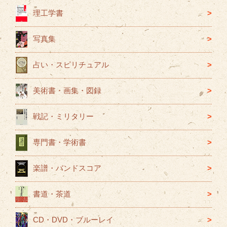
ー
理工学書
写真集
占い・スピリチュアル
美術書・画集・図録
戦記・ミリタリー
専門書・学術書
楽譜・バンドスコア
書道・茶道
CD・DVD・ブルーレイ