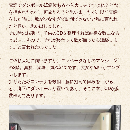
電話でダンボール15箱位あるから大丈夫ですよね？と念
を押されたので、何故だろうと思いましたが、以前電話
をした時に、数が少なすぎて訪問できないと私に言われ
たと伺い、思い出しました。
その時のお話で、子供のCDを整理すれば結構な数になる
と思いますので、それが終わって数が揃ったら連絡しま
す。と言われたのでした。
ご依頼人宅に伺いますが、エレベータなしのマンション
の3階。真夏、猛暑、気温34℃です。大変な匂いがプンプ
ンします。
折りたたみコンテナを数個、脇に抱えて階段を上がる
と、廊下にダンボールが置いてあり、そこに本、CDが多
数積んであります。