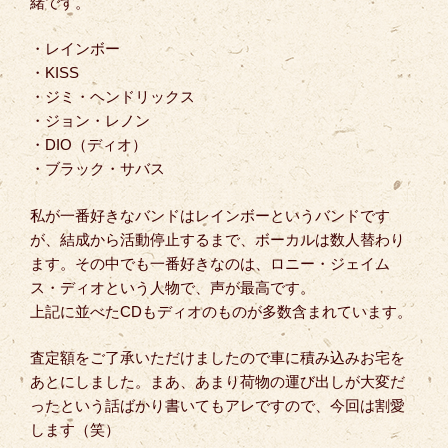
緒です。
・レインボー
・KISS
・ジミ・ヘンドリックス
・ジョン・レノン
・DIO（ディオ）
・ブラック・サバス
私が一番好きなバンドはレインボーというバンドです
が、結成から活動停止するまで、ボーカルは数人替わり
ます。その中でも一番好きなのは、ロニー・ジェイム
ス・ディオという人物で、声が最高です。
上記に並べたCDもディオのものが多数含まれています。
査定額をご了承いただけましたので車に積み込みお宅を
あとにしました。まあ、あまり荷物の運び出しが大変だ
ったという話ばかり書いてもアレですので、今回は割愛
します（笑）