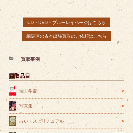
CD・DVD・ブルーレイページはこちら
練馬区の古本出張買取のご依頼はこちら
カ
買取事例
テ
ゴ
買取品目
リ
ー
理工学書
写真集
占い・スピリチュアル