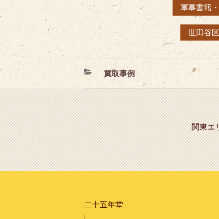
軍事書籍
世田谷
カ
買取事例
テ
ゴ
リ
ー
関東エ
二十五年堂