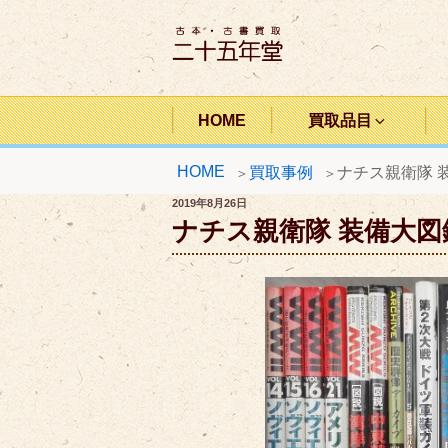
コ
ン
テ
ン
二十五年堂
ツ
HOME
買取品目
へ
HOME
買取事例
ナチス親衛隊 装
ス
キ
投
2019年8月26日
稿
ナチス親衛隊 装備大図鑑
ッ
日:
プ