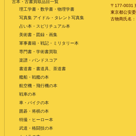
古本・古書買取品目一覧
〒177-003
理工学書・数学書・物理学書
東京都公安委員会
写真集 アイドル・タレント写真集
古物商氏名：
占い本・スピリチュアル本
美術書・図録・画集
軍事書籍・戦記・ミリタリー本
専門書・学術書買取
楽譜・バンドスコア
書道書・書道具、茶道書
艦船・戦艦の本
航空機・飛行機の本
戦車の本
車・バイクの本
囲碁・将棋の本
特撮・ヒーロー本
武道・格闘技の本