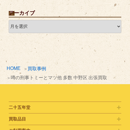
アーカイブ
ア
ー
カ
イ
ブ
HOME
買取事例
噂の刑事トミーとマツ他 多数 中野区 出張買取
二十五年堂
買取品目