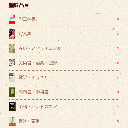
ゴ
買取品目
リ
ー
理工学書
写真集
占い・スピリチュアル
美術書・画集・図録
戦記・ミリタリー
専門書・学術書
楽譜・バンドスコア
書道・茶道