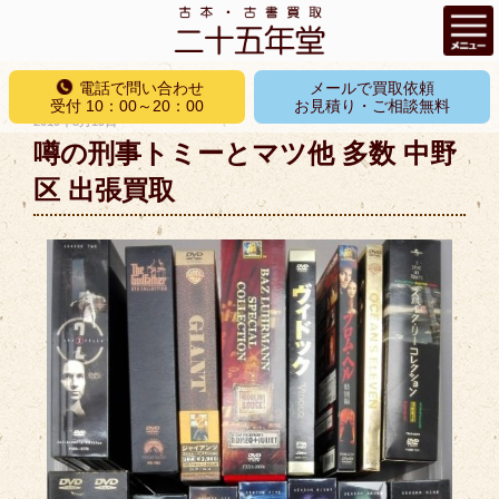
コ
電話で問い合わせ
メールで買取依頼
ン
受付 10：00～20：00
お見積り・ご相談無料
投
2019年8月19日
テ
稿
噂の刑事トミーとマツ他 多数 中野
ン
日:
ツ
区 出張買取
へ
ス
キ
ッ
プ