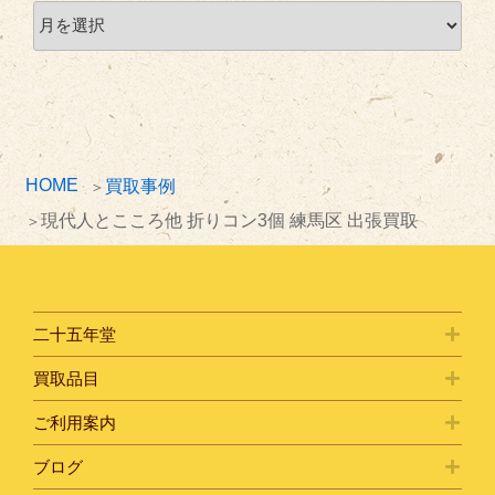
ア
ー
カ
イ
ブ
HOME
買取事例
現代人とこころ他 折りコン3個 練馬区 出張買取
二十五年堂
買取品目
ご利用案内
ブログ