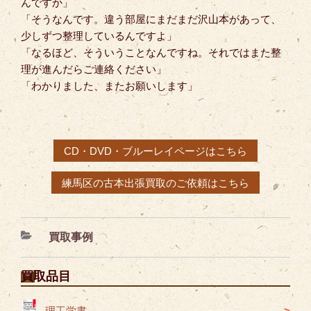
んですか」
「そうなんです。違う部屋にまだまだ沢山本があって、
少しずつ整理しているんですよ」
「なるほど、そういうことなんですね。それではまた整
理が進んだらご連絡ください」
「わかりました、またお願いします」
CD・DVD・ブルーレイページはこちら
練馬区の古本出張買取のご依頼はこちら
カ
買取事例
テ
ゴ
買取品目
リ
ー
理工学書