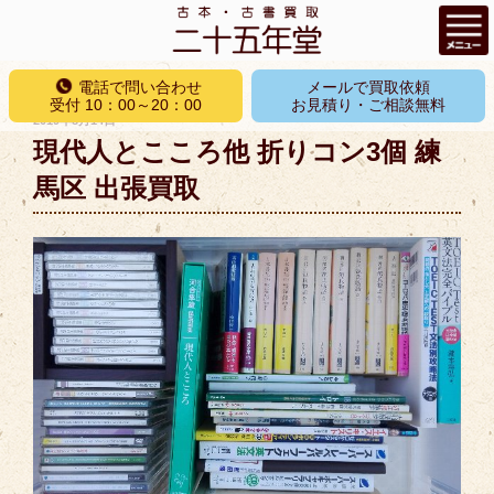
コ
電話で問い合わせ
メールで買取依頼
ン
受付 10：00～20：00
お見積り・ご相談無料
投
2019年8月14日
テ
稿
現代人とこころ他 折りコン3個 練
ン
日:
ツ
馬区 出張買取
へ
ス
キ
ッ
プ