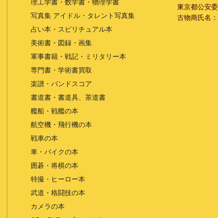
理工学書・数学書・物理学書
東京都公安委員会
写真集 アイドル・タレント写真集
古物商氏名：
占い本・スピリチュアル本
美術書・図録・画集
軍事書籍・戦記・ミリタリー本
専門書・学術書買取
楽譜・バンドスコア
書道書・書道具、茶道書
艦船・戦艦の本
航空機・飛行機の本
戦車の本
車・バイクの本
囲碁・将棋の本
特撮・ヒーロー本
武道・格闘技の本
カメラの本