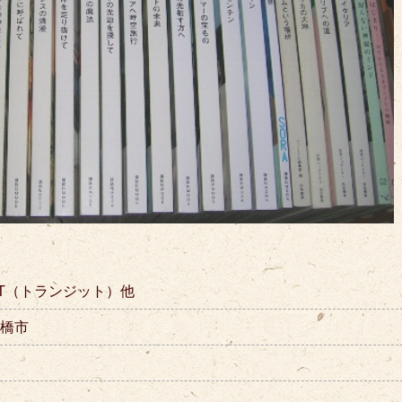
SIT（トランジット）他
前橋市
取