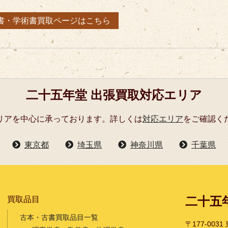
書・学術書買取ページはこちら
二十五年堂 出張買取対応エリア
リアを中心に承っております。詳しくは
対応エリア
をご確認く
東京都
埼玉県
神奈川県
千葉県
二十五
買取品目
古本・古書買取品目一覧
〒177-003