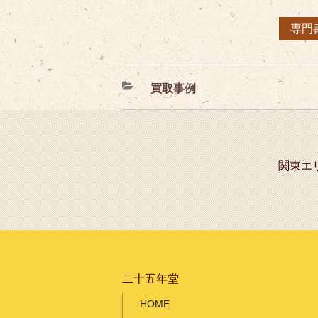
専門
カ
買取事例
テ
ゴ
リ
ー
関東エ
二十五年堂
HOME