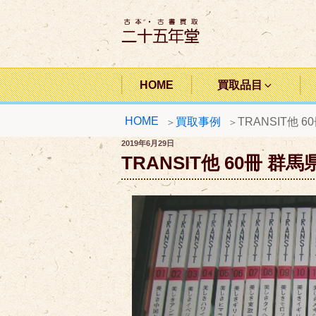
コ
ン
テ
ン
二十五年堂
ツ
HOME
買取品目
へ
HOME
買取事例
TRANSIT他 
ス
キ
投
2019年6月29日
稿
TRANSIT他 60冊 
ッ
日:
プ