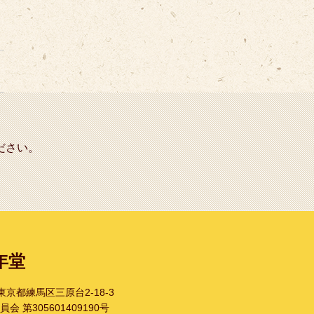
ださい。
年堂
1 東京都練馬区三原台2-18-3
 第305601409190号