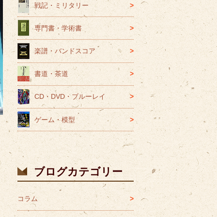
戦記・ミリタリー
専門書・学術書
楽譜・バンドスコア
書道・茶道
CD・DVD・ブルーレイ
ゲーム・模型
区
出
の
ブログカテゴリー
は
コラム