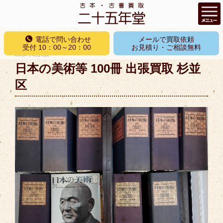
コ
電話で問い合わせ
メールで買取依頼
ン
受付 10：00～20：00
お見積り・ご相談無料
投
2019年5月1日
テ
稿
日本の美術等 100冊 出張買取 杉並
ン
日:
ツ
区
へ
ス
キ
ッ
プ