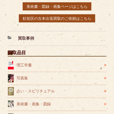
美術書・図録・画集ページはこちら
杉並区の古本出張買取のご依頼はこちら
カ
買取事例
テ
ゴ
買取品目
リ
ー
理工学書
写真集
占い・スピリチュアル
美術書・画集・図録