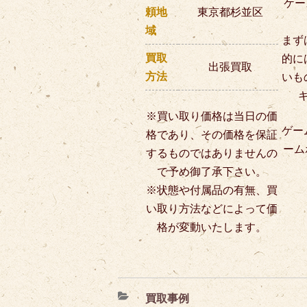
ケー
頼地
東京都杉並区
域
まず
買取
的に
出張買取
方法
いも
※買い取り価格は当日の価
ゲー
格であり、その価格を保証
ーム
するものではありませんの
で予め御了承下さい。
※状態や付属品の有無、買
い取り方法などによって価
格が変動いたします。
カ
買取事例