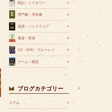
戦記・ミリタリー
専門書・学術書
楽譜・バンドスコア
書道・茶道
CD・DVD・ブルーレイ
ゲーム・模型
の
買
頼
ブログカテゴリー
コラム