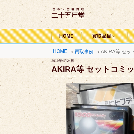
コ
ン
テ
ン
二十五年堂
ツ
HOME
買取品目
へ
HOME
買取事例
AKIRA等 セ
ス
キ
投
2019年4月24日
稿
AKIRA等 セットコミ
ッ
日:
プ