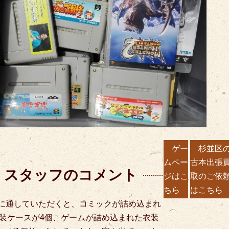
ゲー
杉並区
ムペー
古本出張
スタッフのコメント
ジはこ
取のご依
ちら
はこちら
に通していただくと、コミックが詰め込まれ
装ケースが4個、ゲームが詰め込まれた衣装