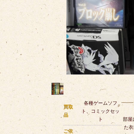
各種ゲームソフ
買取
ト、コミックセッ
品
ト
部屋
た衣
ご依