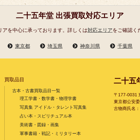
二十五年堂 出張買取対応エリア
リアを中心に承っております。詳しくは
対応エリア
をご確認く
東京都
埼玉県
神奈川県
千葉県
二十五
買取品目
古本・古書買取品目一覧
〒177-003
理工学書・数学書・物理学書
東京都公安委員会
写真集 アイドル・タレント写真集
古物商氏名：
占い本・スピリチュアル本
美術書・図録・画集
軍事書籍・戦記・ミリタリー本