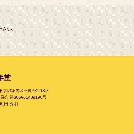
ださい。
年堂
1 東京都練馬区三原台2-18-3
 第305601409190号
町田 秀明