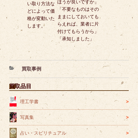
ほうが良いですか」
い取り方法な
「不要なものはその
どによって価
ままにしておいても
格が変動いた
らえれば、業者に片
します。
付けてもらうから」
「承知しました」
カ
買取事例
テ
ゴ
買取品目
リ
ー
理工学書
写真集
占い・スピリチュアル