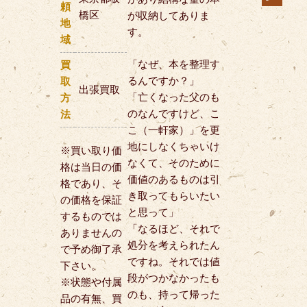
頼
橋区
が収納してありま
地
す。
域
「なぜ、本を整理す
買
るんですか？」
取
出張買取
「亡くなった父のも
方
のなんですけど、こ
法
こ（一軒家）」を更
地にしなくちゃいけ
※買い取り価
なくて、そのために
格は当日の価
価値のあるものは引
格であり、そ
き取ってもらいたい
の価格を保証
と思って」
するものでは
「なるほど、それで
ありませんの
処分を考えられたん
で予め御了承
ですね。それでは値
下さい。
段がつかなかったも
※状態や付属
のも、持って帰った
品の有無、買