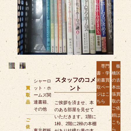
専門
板
書・学
橋区
スタッフのコメ
術書買
の古
シャーロ
取ペー
本出
ント
買
ット・ホ
ジはこ
張買
取
ームズ関
ちら
取の
品
連書籍、
ご挨拶を済ませ、本
ご依
その他
のある部屋を見せて
頼は
いただきます。1階に
ご
こち
1棹、2階に2棹の本棚
依
ら
東京都板
があり結構な量の本