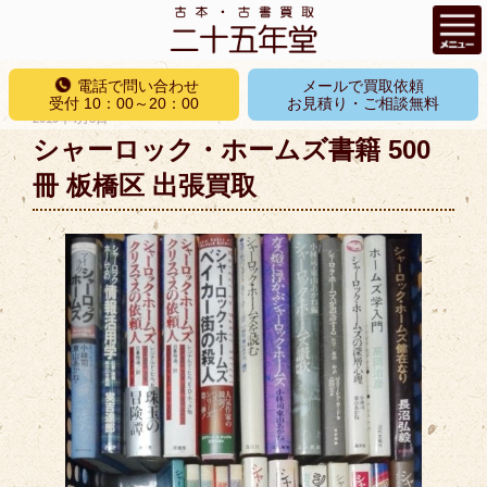
コ
電話で問い合わせ
メールで買取依頼
ン
受付 10：00～20：00
お見積り・ご相談無料
投
2019年4月8日
テ
稿
シャーロック・ホームズ書籍 500
ン
日:
ツ
冊 板橋区 出張買取
へ
ス
キ
ッ
プ